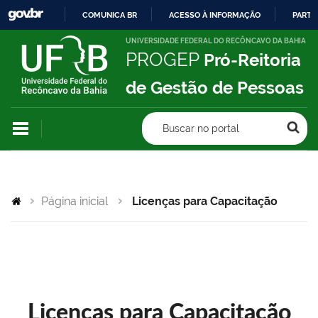
COMUNICA BR
ACESSO À INFORMAÇÃO
PARTI
IR
UNIVERSIDADE FEDERAL DO RECÔNCAVO DA BAHIA
PROGEP
Pró-Reitoria
PARA
O
de Gestão de Pessoas
CONTEÚDO
Buscar no portal
Página inicial
Licenças para Capacitação
Licenças para Capacitação