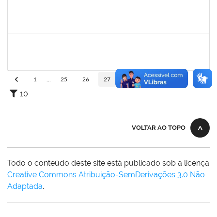
1031793
JEANE LUCI MELO DOS SANTOS
Técnico
23007.00016392/2024-83
13/11/2024
12/12/2024
Concluído
1755349
MARYLUCIA DE SOUZA RIBEIRO SAMPAIO
Técnico
23007.00019609/2024-39
11/11/2024
10/01/2025
Concluído
1
...
25
26
27
28
29
...
110
10
VOLTAR AO TOPO
Todo o conteúdo deste site está publicado sob a licença
Creative Commons Atribuição-SemDerivações 3.0 Não
Adaptada
.