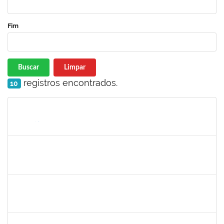
Fim
Buscar
Limpar
registros encontrados.
10
Matrícula
Nome
Cargo
Processo
Início
Fim
Status
1546644
JOSE VALENTIM DOS SANTOS FILHO
Docente
23007.00016936/2024-42
21/11/2024
18/02/2025
Concluído
1058037
LUISA MARIA CONCEICAO SILVA
Técnico
23007.00019579/2024-7
21/11/2024
20/12/2024
Concluído