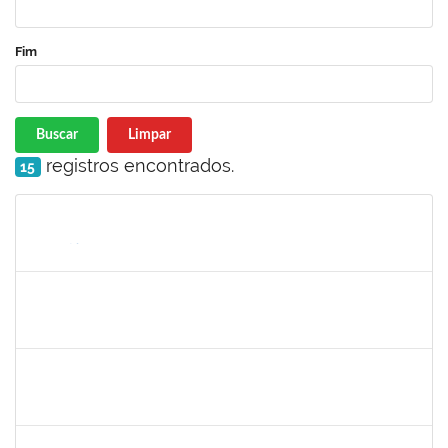
Fim
Buscar
Limpar
registros encontrados.
15
Matrícula
Nome
Cargo
Processo
Início
Fim
Status
1546644
JOSE VALENTIM DOS SANTOS FILHO
Docente
23007.00016936/2024-42
21/11/2024
18/02/2025
Concluído
1058037
LUISA MARIA CONCEICAO SILVA
Técnico
23007.00019579/2024-7
21/11/2024
20/12/2024
Concluído