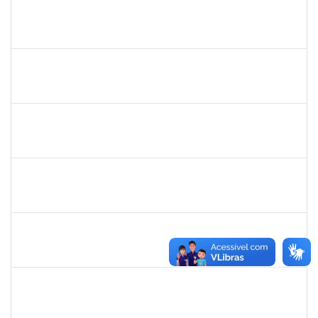
1031793
JEANE LUCI MELO DOS SANTOS
Técnico
23007.00016392/2024-83
13/11/2024
12/12/2024
Concluído
1755349
MARYLUCIA DE SOUZA RIBEIRO SAMPAIO
Técnico
23007.00019609/2024-39
11/11/2024
10/01/2025
Concluído
1753684
MESSIAS RIBEIRO PEIXOTO
Técnico
23007.00011440/2024-24
04/11/2024
01/02/2025
Concluído
1919544
MARIA DAS GRAÇAS MASCARENHAS QUEIROZ
Técnico
23007.00016875/2024-40
30/10/2024
13/12/2024
Concluído
1289027
ROSELI AMADO DA SILVA GARCIA
Docente
23007.00016149/2024-48
19/10/2024
20/12/2024
Concluído
1758665
TCHERRISON DINIZ ALVES
Técnico
23007.00011434/2024-89
16/10/2024
14/11/2024
Concluído