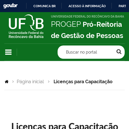
COMUNICA BR
ACESSO À INFORMAÇÃO
PARTI
IR
UNIVERSIDADE FEDERAL DO RECÔNCAVO DA BAHIA
PROGEP
Pró-Reitoria
PARA
O
de Gestão de Pessoas
CONTEÚDO
Buscar no portal
Página inicial
Licenças para Capacitação
Licenças para Capacitação