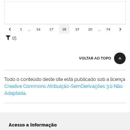
1754684
LUAN SILVA OLIVEIRA
Técnico
23007.00029587/2023-05
16/10/2024
14/11/2024
Concluído
1
...
16
17
18
19
20
...
74
15
VOLTAR AO TOPO
Todo o conteúdo deste site está publicado sob a licença
Creative Commons Atribuição-SemDerivações 3.0 Não
Adaptada
.
Acesso a Informação