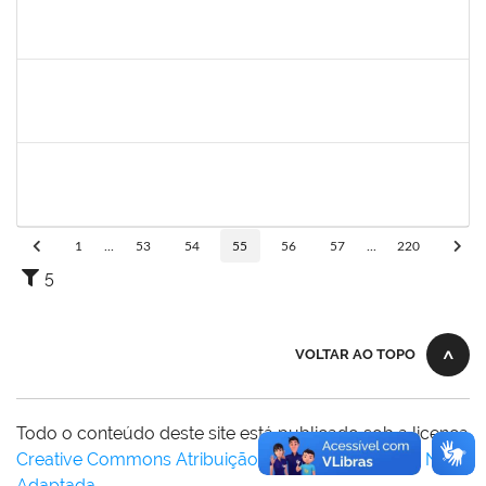
1289027
ROSELI AMADO DA SILVA GARCIA
Docente
23007.00016149/2024-48
19/10/2024
20/12/2024
Concluído
1758665
TCHERRISON DINIZ ALVES
Técnico
23007.00011434/2024-89
16/10/2024
14/11/2024
Concluído
1754684
LUAN SILVA OLIVEIRA
Técnico
23007.00029587/2023-05
16/10/2024
14/11/2024
Concluído
1
...
53
54
55
56
57
...
220
5
VOLTAR AO TOPO
Todo o conteúdo deste site está publicado sob a licença
Creative Commons Atribuição-SemDerivações 3.0 Não
Adaptada
.