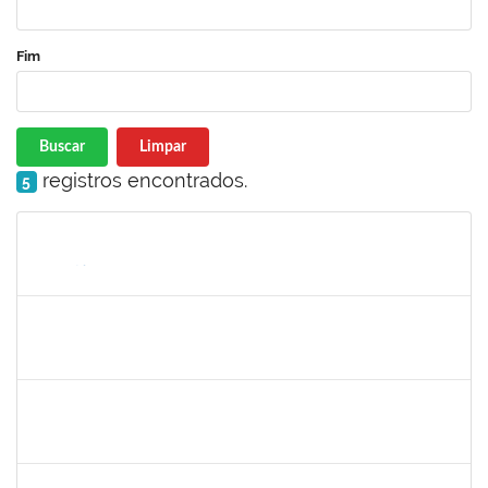
Fim
Buscar
Limpar
registros encontrados.
5
Matrícula
Nome
Cargo
Processo
Início
Fim
Status
1753684
MESSIAS RIBEIRO PEIXOTO
Técnico
23007.00011440/2024-24
04/11/2024
01/02/2025
Concluído
1919544
MARIA DAS GRAÇAS MASCARENHAS QUEIROZ
Técnico
23007.00016875/2024-40
30/10/2024
13/12/2024
Concluído