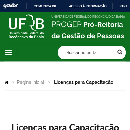
COMUNICA BR
ACESSO À INFORMAÇÃO
PARTI
IR
UNIVERSIDADE FEDERAL DO RECÔNCAVO DA BAHIA
PROGEP
Pró-Reitoria
PARA
O
de Gestão de Pessoas
CONTEÚDO
Buscar no portal
Página inicial
Licenças para Capacitação
Licenças para Capacitação