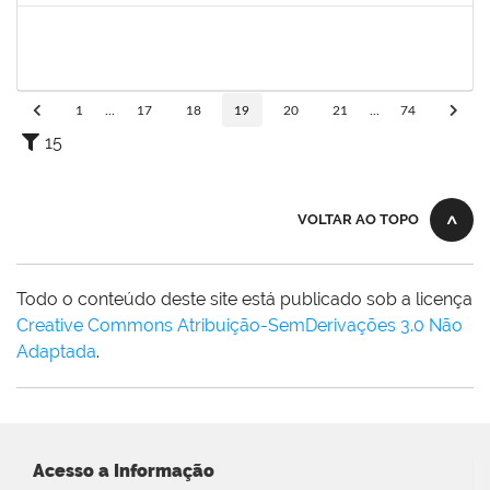
3082336
TAIS LIMA GONCALVES AMORIM DA SILVA
Técnico
23007.00012898/2024-40
01/10/2024
29/12/2024
Concluído
1
...
17
18
19
20
21
...
74
15
VOLTAR AO TOPO
Todo o conteúdo deste site está publicado sob a licença
Creative Commons Atribuição-SemDerivações 3.0 Não
Adaptada
.
Acesso a Informação