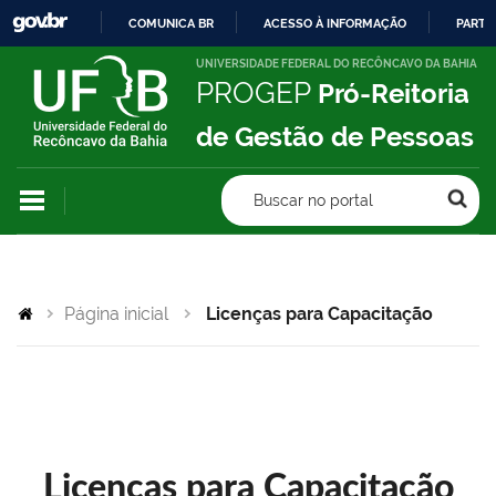
COMUNICA BR
ACESSO À INFORMAÇÃO
PARTI
IR
UNIVERSIDADE FEDERAL DO RECÔNCAVO DA BAHIA
PROGEP
Pró-Reitoria
PARA
O
de Gestão de Pessoas
CONTEÚDO
Buscar no portal
Página inicial
Licenças para Capacitação
Licenças para Capacitação