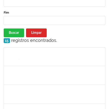
Fim
Buscar
Limpar
registros encontrados.
15
Matrícula
Nome
Cargo
Processo
Início
Fim
Status
1752965
DANILO MAIA DE SANTANA
Técnico
23007.00016563/2024-25
14/10/2024
01/11/2024
Concluído
2401210
ALEX DO NASCIMENTO AMBROSIO
Técnico
3007.00014077/2024-23
11/10/2024
25/10/2024
Concluído