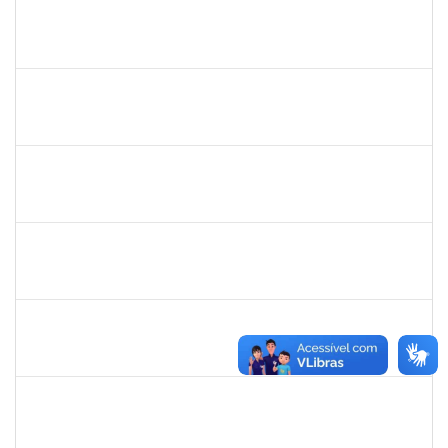
2257466
LILIANE ANDRADE SANDE DA SILVA
Técnico
23007.00024961/2023-68
07/10/2024
05/11/2024
Concluído
1551103
GABRIELE GROSSI
Docente
23007.00013131/2024-54
05/10/2024
31/12/2024
Concluído
2944445
JAMILLE SAMPAIO BERHENDS
Técnico
23007.00013391/2024-18
02/10/2024
29/12/2024
Concluído
1743268
MARCIA DA SILVA CLEMENTE
Docente
23007.00012578/2024-47
01/10/2024
29/12/2024
Concluído
2308212
DORALIZA AUXILIADORA ABRANCHES MONTEIRO
Docente
23007.00013255/2024-04
01/10/2024
22/12/2024
Concluído
1836285
RHOWENA JANE BARBOSA DE MATOS
Docente
23007.00012757/2024-64
01/10/2024
29/12/2024
Concluído