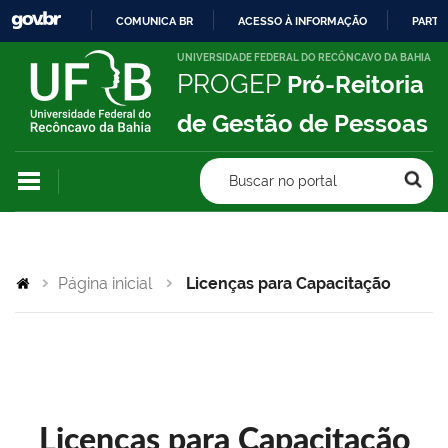
COMUNICA BR
ACESSO À INFORMAÇÃO
PARTI
IR
UNIVERSIDADE FEDERAL DO RECÔNCAVO DA BAHIA
PROGEP
Pró-Reitoria
PARA
O
de Gestão de Pessoas
CONTEÚDO
Buscar no portal
Página inicial
Licenças para Capacitação
Licenças para Capacitação