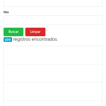
Fim
Buscar
Limpar
registros encontrados.
100
Matrícula
Nome
Cargo
Processo
Início
Fim
Status
1996452
ESTEVA DOS SANTOS FREITAS
Técnico
23007.00013257/2024-47
30/09/2024
28/12/2024
Concluído
2268649
THARISA SOUZA ALMEIDA
Técnico
23007.00030084/2023-69
26/09/2024
25/10/2024
Concluído