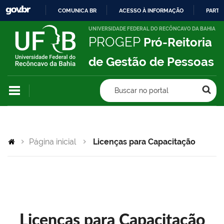
COMUNICA BR
ACESSO À INFORMAÇÃO
PARTI
IR
UNIVERSIDADE FEDERAL DO RECÔNCAVO DA BAHIA
PROGEP
Pró-Reitoria
PARA
O
de Gestão de Pessoas
CONTEÚDO
Buscar no portal
Página inicial
Licenças para Capacitação
Licenças para Capacitação