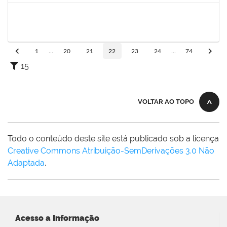
2038935
ROBEVALDO CORREIA DOS SANTOS
Técnico
23007.00013258/2024-20
19/08/2024
16/11/2024
Concluído
1
...
20
21
22
23
24
...
74
15
VOLTAR AO TOPO
Todo o conteúdo deste site está publicado sob a licença
Creative Commons Atribuição-SemDerivações 3.0 Não
Adaptada
.
Acesso a Informação