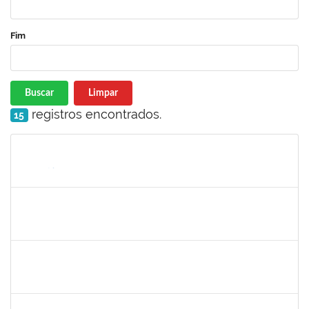
Fim
Buscar
Limpar
registros encontrados.
15
Matrícula
Nome
Cargo
Processo
Início
Fim
Status
1530215
WARLEY RIBEIRO DIAS
Técnico
23007.00029206/2023-10
01/09/2024
30/09/2024
Concluído
1157103
JOSEANE DA CONCEICAO PEREIRA COSTA
Técnico
23007.00014851/2024-77
29/08/2024
27/09/2024
Concluído