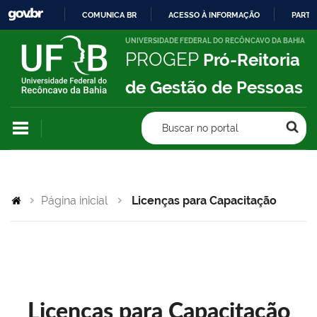
COMUNICA BR
ACESSO À INFORMAÇÃO
PARTI
IR
UNIVERSIDADE FEDERAL DO RECÔNCAVO DA BAHIA
PROGEP
Pró-Reitoria
PARA
O
de Gestão de Pessoas
CONTEÚDO
Buscar no portal
Página inicial
Licenças para Capacitação
Licenças para Capacitação