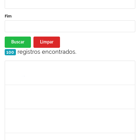
Fim
Buscar
Limpar
registros encontrados.
100
Matrícula
Nome
Cargo
Processo
Início
Fim
Status
1530215
WARLEY RIBEIRO DIAS
Técnico
23007.00029206/2023-10
01/06/2024
30/06/2024
Concluído
1343648
PATRICIA FIGUEIREDO MARQUES
Docente
23007.00001471/2024-12
31/05/2024
30/06/2024
Concluído