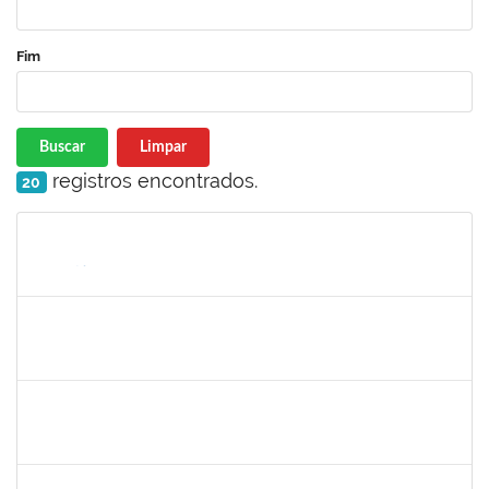
Fim
Buscar
Limpar
registros encontrados.
20
Matrícula
Nome
Cargo
Processo
Início
Fim
Status
287747
MARIA DA CONCEICAO DE MELO TORRES
Docente
23007.00023579/2023-37
05/02/2024
26/04/2024
Concluído
287747
MARIA DA CONCEICAO DE MELO TORRES
Docente
23007.00023579/2023-37
05/02/2024
26/04/2024
Concluído