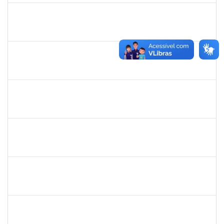
2327547
FABIO OLIVEIRA DA SILVA
Técnico
23007.00024774/2023-73
22/01/2024
05/02/2024
Concluído
1673006
ALINE SANTIAGO BARBOSA
Técnico
23007.00023251/2024-63
20/01/2024
18/02/2025
Concluído
1730986
CAMILLA PINHEIRO BLANCO
Técnico
23007.00025301/2023-06
15/01/2024
09/02/2024
Concluído
2157034
IZIANE DA SILVA ANDRADE
Técnico
23007.00028292/2023-50
15/01/2024
13/02/2024
Concluído
2257749
FABIO MORAIS NOVAES
Técnico
23007.00031402/2023-82
15/01/2024
13/04/2024
Concluído
2015363
ORLANDO EDSON ROCHA DE ALMEIDA
Técnico
23007.00028967/2023-61
12/01/2024