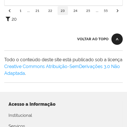
11/02/2024
Concluído
1
...
21
22
23
24
25
...
55
20
VOLTAR AO TOPO
Todo o conteúdo deste site está publicado sob a licença
Creative Commons Atribuição-SemDerivações 3.0 Não
Adaptada
.
Acesso a Informação
Institucional
Serviços