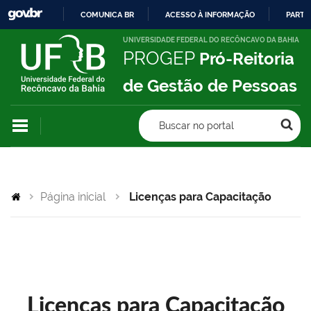
COMUNICA BR
ACESSO À INFORMAÇÃO
PARTI
IR
UNIVERSIDADE FEDERAL DO RECÔNCAVO DA BAHIA
PROGEP
Pró-Reitoria
PARA
O
de Gestão de Pessoas
CONTEÚDO
Buscar no portal
Página inicial
Licenças para Capacitação
Licenças para Capacitação