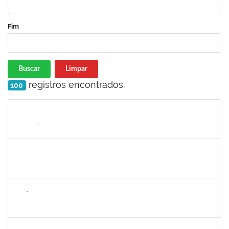
Fim
Buscar
Limpar
registros encontrados.
100
Matrícula
Nome
Cargo
Processo
Início
Fim
Status
1636183
EDER PEREIRA RODRIGUES
Docente
23007.00022254/2023-19
21/11/2023
16/02/2024
Concluído
1626754
AMÉLIA BORBA COSTA REIS
Docente
23007.00019486/2023-65
21/11/2023
22/12/2023
Concluído