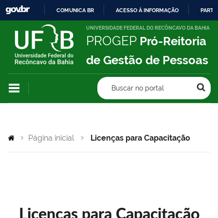
COMUNICA BR
ACESSO À INFORMAÇÃO
PARTI
IR
UNIVERSIDADE FEDERAL DO RECÔNCAVO DA BAHIA
PROGEP
Pró-Reitoria
PARA
O
de Gestão de Pessoas
CONTEÚDO
Buscar no portal
Página inicial
Licenças para Capacitação
Licenças para Capacitação