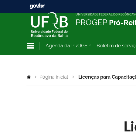
UNIVERSIDADE FEDERAL DO RECÔNCAV
PROGEP
Pró-Rei
Agenda da PROGEP
Boletim de servi
Página inicial
Licenças para Capacitaç
L