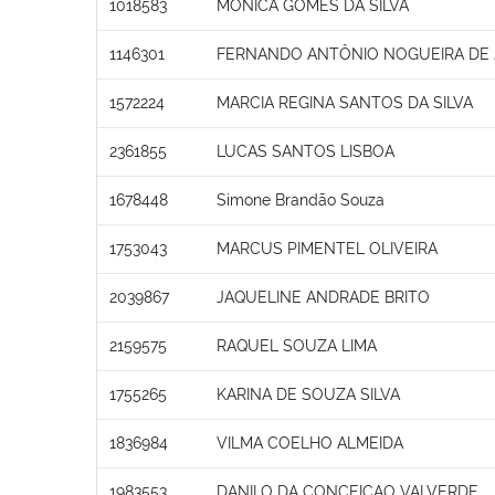
1018583
MONICA GOMES DA SILVA
1146301
FERNANDO ANTÔNIO NOGUEIRA DE
1572224
MARCIA REGINA SANTOS DA SILVA
2361855
LUCAS SANTOS LISBOA
1678448
Simone Brandão Souza
1753043
MARCUS PIMENTEL OLIVEIRA
2039867
JAQUELINE ANDRADE BRITO
2159575
RAQUEL SOUZA LIMA
1755265
KARINA DE SOUZA SILVA
1836984
VILMA COELHO ALMEIDA
1983553
DANILO DA CONCEICAO VALVERDE