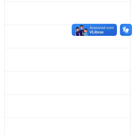
1983553
DANILO DA CONCEICAO VALVERDE
Técnico
23007.00011204/2023-94
12/06/2023
11/07/2023
Concluído
2401210
ALEX DO NASCIMENTO AMBROSIO
Técnico
23007.00026404/2022-07
12/06/2023
11/07/2023
Concluído
1753043
MARCUS PIMENTEL OLIVEIRA
Técnico
23007.00006293/2023-92
08/06/2023
07/07/2023
Concluído
1760632
ALINE PEREIRA DA SILVA MATOS
Técnico
23007.00019849/2022-64
07/06/2023
04/07/2023
Concluído
2260515
FAGNER DOS SANTOS FERNANDES
Técnico
23007.00001374/2023-15
07/06/2023
05/08/2023
Concluído
2258018
LUZIANE DOS SANTOS
Técnico
23007.00007418/2023-78
05/06/2023