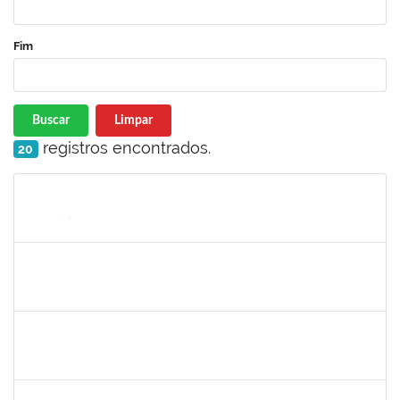
Fim
Buscar
Limpar
registros encontrados.
20
Matrícula
Nome
Cargo
Processo
Início
Fim
Status
1872886
JURANDIR DE JESUS ALMEIDA
Técnico
23007.00027745/2022-78
01/07/2023
30/07/2023
Concluído
1885108
RONALDO CARVALHO DA SILVA
Técnico
23007.00008985/2023-61
01/07/2023
31/08/2023
Concluído