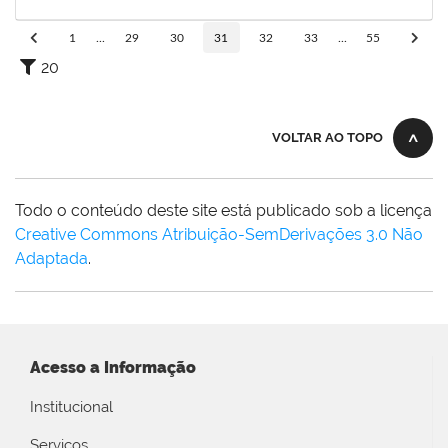
04/07/2023
Concluído
1
...
29
30
31
32
33
...
55
20
VOLTAR AO TOPO
Todo o conteúdo deste site está publicado sob a licença
Creative Commons Atribuição-SemDerivações 3.0 Não
Adaptada
.
Acesso a Informação
Institucional
Serviços