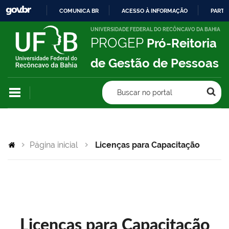
COMUNICA BR
ACESSO À INFORMAÇÃO
PARTI
IR
UNIVERSIDADE FEDERAL DO RECÔNCAVO DA BAHIA
PROGEP
Pró-Reitoria
PARA
O
de Gestão de Pessoas
CONTEÚDO
Buscar no portal
Página inicial
Licenças para Capacitação
Licenças para Capacitação