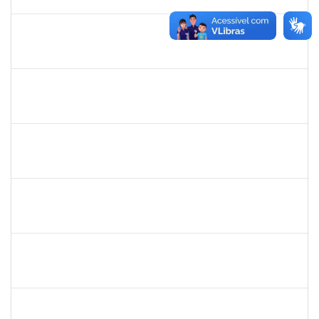
04/07/2023
Concluído
2093086
KASSIA AGUIAR NORBERTO RIOS
Docente
Requerimento 3322869
01/06/2023
30/06/2023
Concluído
1873058
ANTONIO MARCEL NASCIMENTO GRADIN
Técnico
23007.00023205/2022-50
01/06/2023
30/06/2023
Concluído
1343648
PATRICIA FIGUEIREDO MARQUES
Docente
23007.00007314/2023-73
25/05/2023
23/06/2023
Concluído
279671
MARIA BARBARA GONCALVES DOS SANTOS SILVA
Técnico
23007.00009774/2023-98
22/05/2023
22/06/2023
Concluído
1152634
LUCIANO BORGES FREIRE
Técnico
23007.00009350/2023-03
18/05/2023
01/07/2023
Concluído
1759857
ANDRE LUIZ MACIEL ALMEIDA
Técnico