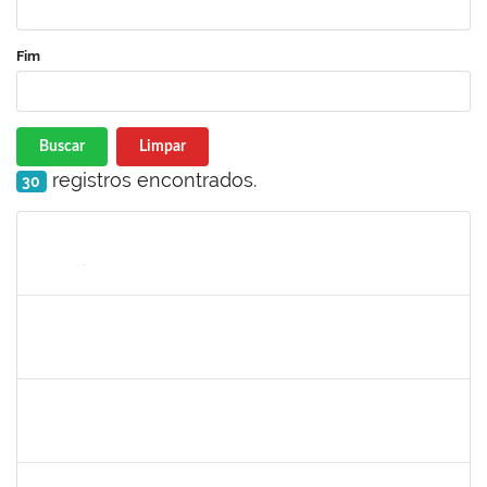
Fim
Buscar
Limpar
registros encontrados.
30
Matrícula
Nome
Cargo
Processo
Início
Fim
Status
1872886
JURANDIR DE JESUS ALMEIDA
Técnico
23007.00027745/2022-78
01/07/2023
30/07/2023
Concluído
1885108
RONALDO CARVALHO DA SILVA
Técnico
23007.00008985/2023-61
01/07/2023
31/08/2023
Concluído