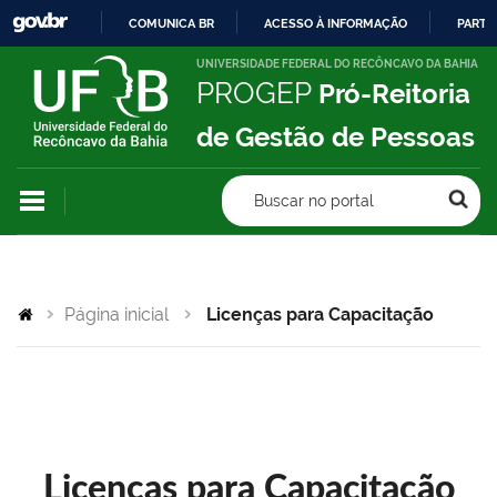
COMUNICA BR
ACESSO À INFORMAÇÃO
PARTI
IR
UNIVERSIDADE FEDERAL DO RECÔNCAVO DA BAHIA
PROGEP
Pró-Reitoria
PARA
O
de Gestão de Pessoas
CONTEÚDO
Buscar no portal
Página inicial
Licenças para Capacitação
Licenças para Capacitação