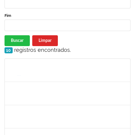
Fim
Buscar
Limpar
registros encontrados.
10
Matrícula
Nome
Cargo
Processo
Início
Fim
Status
1651330
Ana Rita Santiago
Docente
23007.021409/2018-54
11/03/2019
10/06/2019
Concluído
1836241
Rodrigo Fernandes Cunha
Técnico
23007.0010214/2019-64
13/05/2019
11/06/2019
Concluído