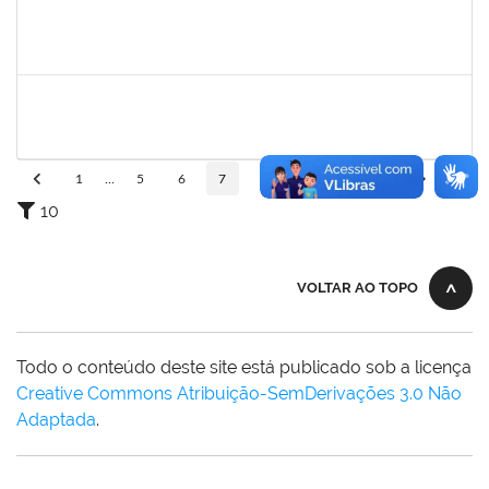
1420815
Robson Bahia Cerqueira
Docente
23007.031751/2018-83
25/03/2019
25/06/2019
Concluído
1739121
Alcyr César Fernandes Jr
Técnico
23007.0007565/2019-98
29/04/2019
27/06/2019
Concluído
1
...
5
6
7
8
9
...
110
10
VOLTAR AO TOPO
Todo o conteúdo deste site está publicado sob a licença
Creative Commons Atribuição-SemDerivações 3.0 Não
Adaptada
.