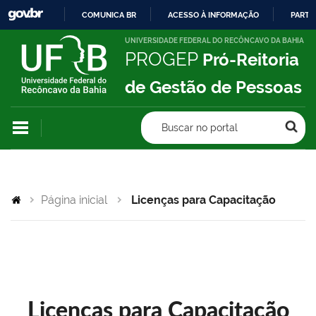
COMUNICA BR
ACESSO À INFORMAÇÃO
PARTI
IR
UNIVERSIDADE FEDERAL DO RECÔNCAVO DA BAHIA
PROGEP
Pró-Reitoria
PARA
O
de Gestão de Pessoas
CONTEÚDO
Buscar no portal
Página inicial
Licenças para Capacitação
Licenças para Capacitação