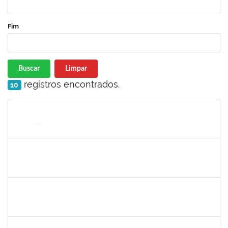
Fim
Buscar
Limpar
registros encontrados.
10
Matrícula
Nome
Cargo
Processo
Início
Fim
Status
2257315
MAURICIO DE NANTES RAMOS
Técnico
23007.00024384/2025-24
24/11/2025
21/12/2025
Concluído
2374175
SUZANE ATAIDE DOS ANJOS
Técnico
23007.00021338/2024-13
24/11/2025
23/12/2025
Concluído