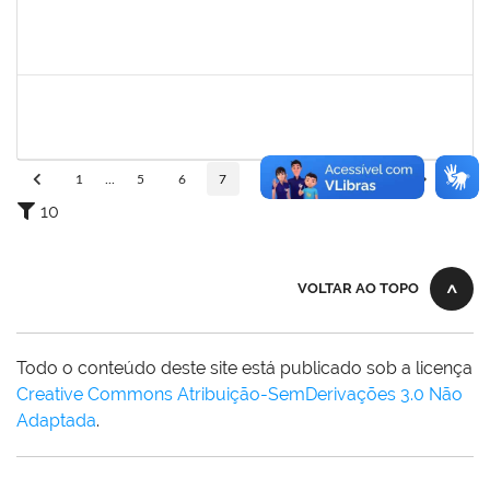
1062443
REBECCA DA SILVA ANDRADE
Docente
23007.00009392/2025-27
16/10/2025
14/12/2025
Concluído
1551189
FABIOLA MARINHO COSTA
Docente
23007.00016328/2025-62
06/10/2025
31/12/2025
Concluído
1
...
5
6
7
8
9
...
110
10
VOLTAR AO TOPO
Todo o conteúdo deste site está publicado sob a licença
Creative Commons Atribuição-SemDerivações 3.0 Não
Adaptada
.