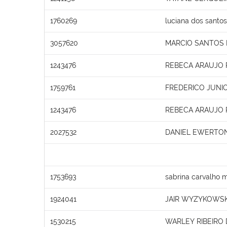
1760269
luciana dos santo
3057620
MARCIO SANTOS
1243476
REBECA ARAUJO 
1759761
FREDERICO JUNIO
1243476
REBECA ARAUJO 
2027532
DANIEL EWERTON
1753693
sabrina carvalho
1924041
JAIR WYZYKOWSK
1530215
WARLEY RIBEIRO 