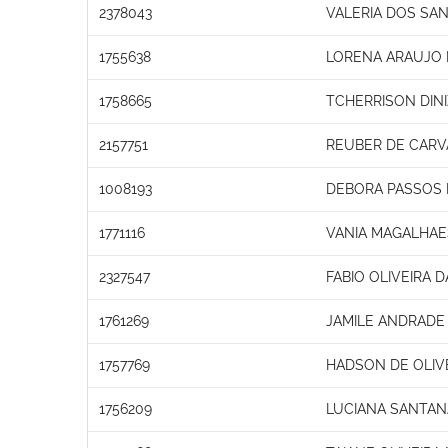
2378043
VALERIA DOS S
1755638
LORENA ARAUJO 
1758665
TCHERRISON DINI
2157751
REUBER DE CAR
1008193
DEBORA PASSOS 
1771116
VANIA MAGALHA
2327547
FABIO OLIVEIRA D
1761269
JAMILE ANDRADE
1757769
HADSON DE OLIV
1756209
LUCIANA SANTAN