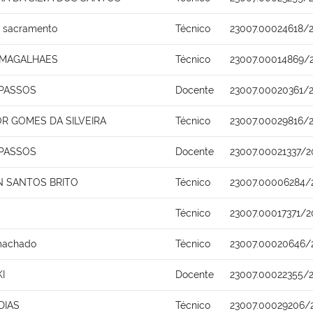
s sacramento
Técnico
23007.00024618/
 MAGALHAES
Técnico
23007.00014869/
PASSOS
Docente
23007.00020361/
R GOMES DA SILVEIRA
Técnico
23007.00029816/
PASSOS
Docente
23007.00021337/2
 SANTOS BRITO
Técnico
23007.00006284/
Técnico
23007.00017371/2
 machado
Técnico
23007.00020646/
I
Docente
23007.00022355/
DIAS
Técnico
23007.00029206/