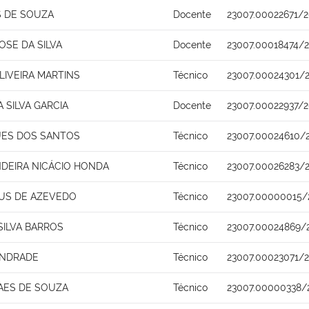
 DE SOUZA
Docente
23007.00022671/
OSE DA SILVA
Docente
23007.00018474/2
OLIVEIRA MARTINS
Técnico
23007.00024301/2
 SILVA GARCIA
Docente
23007.00022937/
GUES DOS SANTOS
Técnico
23007.00024610/
NDEIRA NICÁCIO HONDA
Técnico
23007.00026283/
US DE AZEVEDO
Técnico
23007.00000015/
SILVA BARROS
Técnico
23007.00024869/
 ANDRADE
Técnico
23007.00023071/2
AES DE SOUZA
Técnico
23007.00000338/