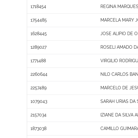
1718454
REGINA MARQUES
1754485
MARCELA MARY J
1628445
JOSE ALIPIO DE 
1289027
ROSELI AMADO DA
1771488
VIRGILIO RODRI
2260644
NILO CARLOS BA
2257489
MARCELO DE JES
1079043
SARAH URIAS DA 
2157034
IZIANE DA SILVA
1873038
CAMILLO GUIMAR