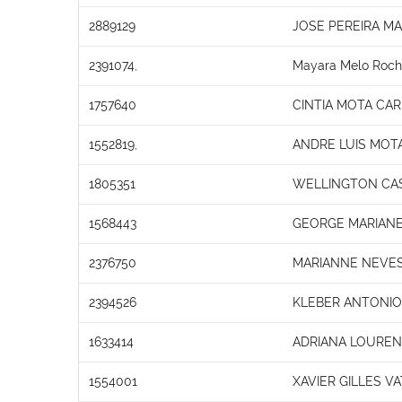
2889129
JOSE PEREIRA M
2391074,
Mayara Melo Roch
1757640
CINTIA MOTA CA
1552819,
ANDRE LUIS MOTA
1805351
WELLINGTON CAS
1568443
GEORGE MARIAN
2376750
MARIANNE NEVES
2394526
KLEBER ANTONIO
1633414
ADRIANA LOURE
1554001
XAVIER GILLES VA