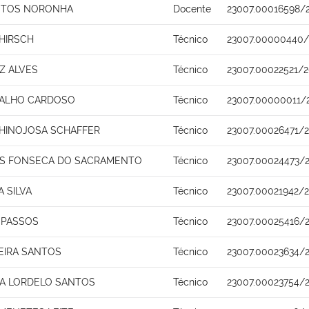
ANTOS NORONHA
Docente
23007.00016598/
HIRSCH
Técnico
23007.00000440/
Z ALVES
Técnico
23007.00022521/2
VALHO CARDOSO
Técnico
23007.00000011/
HINOJOSA SCHAFFER
Técnico
23007.00026471/2
ES FONSECA DO SACRAMENTO
Técnico
23007.00024473/
A SILVA
Técnico
23007.00021942/
 PASSOS
Técnico
23007.00025416/
EIRA SANTOS
Técnico
23007.00023634/
A LORDELO SANTOS
Técnico
23007.00023754/