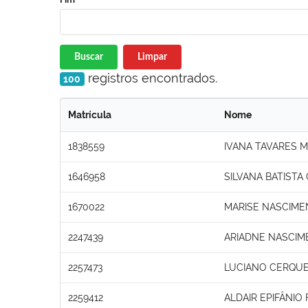
Buscar
Limpar
registros encontrados.
100
Matrícula
Nome
1838559
IVANA TAVARES 
1646958
SILVANA BATISTA
1670022
MARISE NASCIME
2247439
ARIADNE NASCI
2257473
LUCIANO CERQUE
2259412
ALDAIR EPIFÂNIO