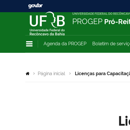
UNIVERSIDADE FEDERAL DO RECÔNCAV
PROGEP
Pró-Rei
Agenda da PROGEP
Boletim de servi
Página inicial
Licenças para Capacitaç
L