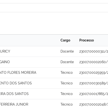
Cargo
Processo
MURICY
Docente
23007.00000311/
 GAINO
Docente
23007.00002060/
NTO FLORES MOREIRA
Técnico
23007.00025959/
MENTO DOS SANTOS
Técnico
23007.00030589/
IRA DOS SANTOS
Técnico
23007.00017865/
 FERREIRA JUNIOR
Técnico
23007.00002048/