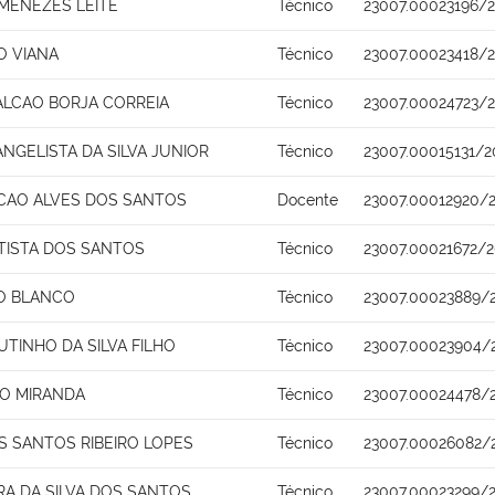
 MENEZES LEITE
Técnico
23007.00023196/
O VIANA
Técnico
23007.00023418/2
FALCAO BORJA CORREIA
Técnico
23007.00024723/
NGELISTA DA SILVA JUNIOR
Técnico
23007.00015131/2
CAO ALVES DOS SANTOS
Docente
23007.00012920/
TISTA DOS SANTOS
Técnico
23007.00021672/2
RO BLANCO
Técnico
23007.00023889/
TINHO DA SILVA FILHO
Técnico
23007.00023904/
HO MIRANDA
Técnico
23007.00024478/2
 SANTOS RIBEIRO LOPES
Técnico
23007.00026082/
RA DA SILVA DOS SANTOS
Técnico
23007.00023299/