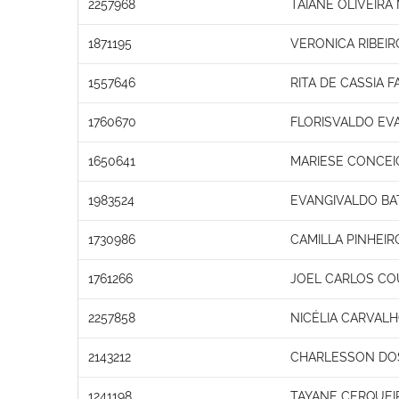
2257968
TAIANE OLIVEIRA
1871195
VERONICA RIBEIR
1557646
RITA DE CASSIA 
1760670
FLORISVALDO EVA
1650641
MARIESE CONCEI
1983524
EVANGIVALDO BA
1730986
CAMILLA PINHEI
1761266
JOEL CARLOS COU
2257858
NICÉLIA CARVAL
2143212
CHARLESSON DOS
1241198
TAYANE CERQUEI