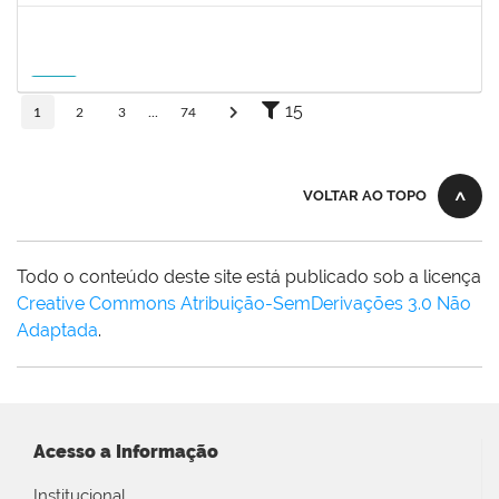
1215877
CLAUDIO MANOEL DUARTE DE SOUZA
Docente
23007.00007605/2026-64
21/08/2026
18/11/2026
Futuro
15
1
2
3
...
74
VOLTAR AO TOPO
Todo o conteúdo deste site está publicado sob a licença
Creative Commons Atribuição-SemDerivações 3.0 Não
Adaptada
.
Acesso a Informação
Institucional