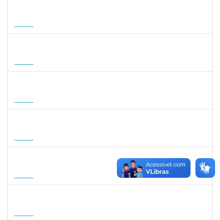
1822447
LUCAS AMARAL MARTINS
Técnico
23007.00010952/2026-02
14/09/2026
12/12/2026
Futuro
1757841
DEBORA ALVES FEITOSA
Docente
23007.00008581/2026-96
10/09/2026
08/12/2026
Futuro
1127040
SILVANA CARVALHO DA FONSECA
Docente
23007.00006725/2026-59
02/09/2026
30/11/2026
Futuro
1047287
ANDREA ALICE RODRIGUES SILVA
Técnico
23007.00008924/2026-50
01/09/2026
29/11/2026
Futuro
1059750
FLAVIO AMERICO TONNETTI
Docente
23007.00009747/2026-42
01/09/2026
29/11/2026
Futuro
1031572
TALITA ROCHA DE AQUINO
Docente
23007.00012869/2026-41
01/09/2026
30/11/2026
Futuro