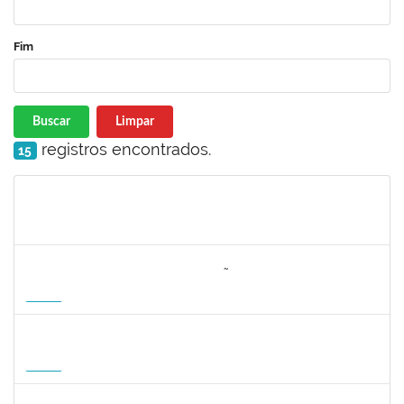
Fim
Buscar
Limpar
registros encontrados.
15
Matrícula
Nome
Cargo
Processo
Início
Fim
Status
3064953
EVANDRO DE OLIVEIRA MAGALHÃES FILHO
Docente
3007.00000880/2026-55
08/04/2027
06/07/2027
Futuro
1162621
WILLIAM OLIVEIRA SILVA SANTOS
Técnico
23007.00012085/2025-66
11/01/2027
05/02/2027
Futuro