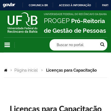
COMUNICA BR
ACESSO À INFORMAÇÃO
PARTI
IR
UNIVERSIDADE FEDERAL DO RECÔNCAVO DA BAHIA
PROGEP
Pró-Reitoria
PARA
O
de Gestão de Pessoas
CONTEÚDO
Buscar no portal
Página inicial
Licenças para Capacitação
Licenças para Capacitação