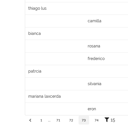
thiago lus
camilla
bianca
rosana
frederico
patrcia
silvania
mariana laxcerda
eron
15
1
...
71
72
73
74