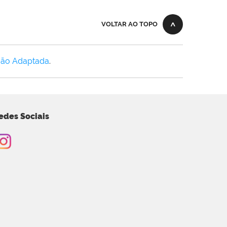
VOLTAR AO TOPO
Não Adaptada
.
edes Sociais