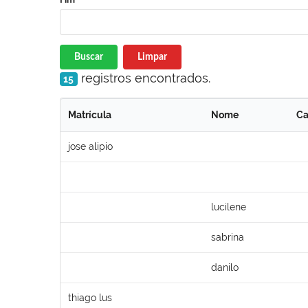
Buscar
Limpar
registros encontrados.
15
Matrícula
Nome
Ca
jose alipio
lucilene
sabrina
danilo
thiago lus