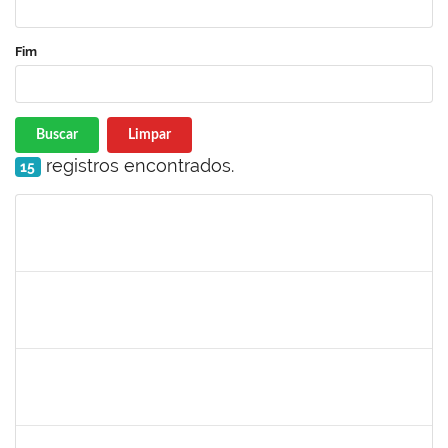
Fim
Buscar
Limpar
registros encontrados.
15
Matrícula
Nome
Cargo
Processo
Início
Fim
Status
1421392
Jose Roberto Santos Sampaio
Docente
23007.00016441/2019-36
01/09/2019
30/11/2019
Concluído
1642532
Rita de Cassia Gomes Barbosa Lima
Docente
23007.00016453/2019-03
20/08/2019
19/11/2019
Concluído