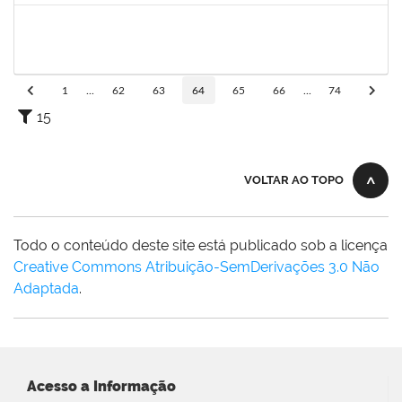
1758665
Tcherrison Diniz Alves
Técnico
23007.00007142/2019-73
05/08/2019
02/11/2019
Concluído
1
...
62
63
64
65
66
...
74
15
VOLTAR AO TOPO
Todo o conteúdo deste site está publicado sob a licença
Creative Commons Atribuição-SemDerivações 3.0 Não
Adaptada
.
Acesso a Informação