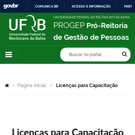
COMUNICA BR
ACESSO À INFORMAÇÃO
PARTI
IR
UNIVERSIDADE FEDERAL DO RECÔNCAVO DA BAHIA
PROGEP
Pró-Reitoria
PARA
O
de Gestão de Pessoas
CONTEÚDO
Buscar no portal
Página inicial
Licenças para Capacitação
Licenças para Capacitação