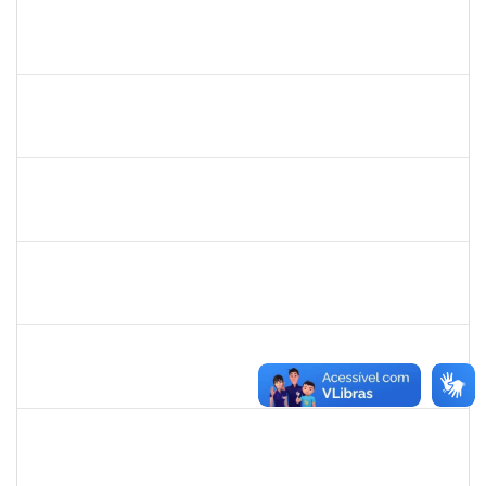
1754170
François Santos de Brito
Técnico
23007.00018577/2019-79
12/08/2019
11/10/2019
Concluído
1761266
Joel Carlos Coutinho da Silva Filho
Técnico
23007.00002833/2019-16
06/08/2019
04/10/2019
Concluído
1753005
Jadmilson da Cruz Dias
Técnico
23007.00001609/2019-84
05/08/2019
02/11/2019
Concluído
1557623
Valdemir Santana da Paz
Técnico
23007.00004443/2019-02
05/08/2019
04/11/2019
Concluído
2033204
Samira Araújo Rachid Alves
Técnico
23007.0008542/2019-06
05/08/2019
02/11/2019
Concluído
1751386
Daniel Fadigas Moreno
Técnico
23007.00010638/2019-62
05/08/2019
03/10/2019
Concluído