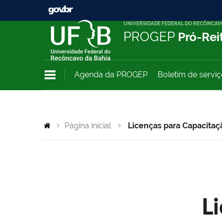
UNIVERSIDADE FEDERAL DO RECÔNCAV
PROGEP
Pró-Rei
Agenda da PROGEP
Boletim de servi
Página inicial
Licenças para Capacitaç
L