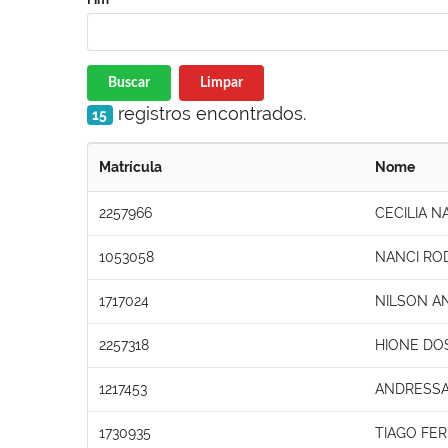
Buscar
Limpar
registros encontrados.
15
Matrícula
Nome
2257966
CECILIA N
1053058
NANCI RO
1717024
NILSON A
2257318
HIONE DO
1217453
ANDRESSA
1730935
TIAGO FE