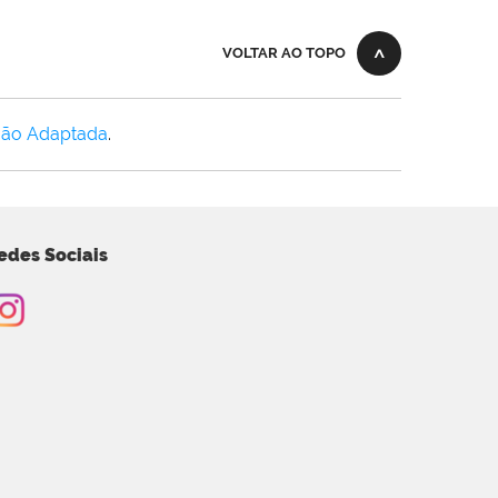
VOLTAR AO TOPO
Não Adaptada
.
edes Sociais