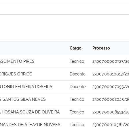
Cargo
Processo
ASCIMENTO PIRES
Técnico
23007.00000327/2
DRIGUES ORRICO
Docente
23007.00010017/20
NTONIO FERREIRA ROSEIRA
Docente
23007.00007055/2
S SANTOS SILVA NEVES
Técnico
23007.00002045/2
 HOSANA SOUZA DE OLIVEIRA
Técnico
23007.00008513/2
RNANDES DE ATHAYDE NOVAES
Técnico
23007.00010561/2