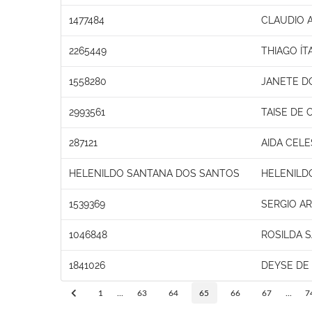
1477484
CLAUDIO 
2265449
THIAGO ÍT
1558280
JANETE D
2993561
TAISE DE 
287121
AIDA CELE
HELENILDO SANTANA DOS SANTOS
HELENILD
1539369
SERGIO A
1046848
ROSILDA 
1841026
DEYSE DE
1
...
63
64
65
66
67
...
7