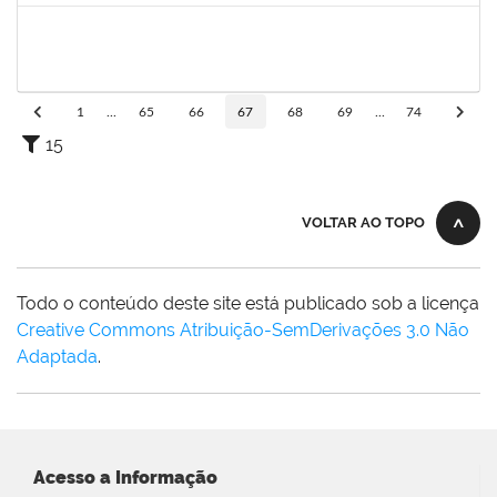
1299507
Ana Cristina Fermino Soares
Docente
23007.00002837/2019-05
30/05/2019
29/08/2019
Concluído
1
...
65
66
67
68
69
...
74
15
VOLTAR AO TOPO
Todo o conteúdo deste site está publicado sob a licença
Creative Commons Atribuição-SemDerivações 3.0 Não
Adaptada
.
Acesso a Informação