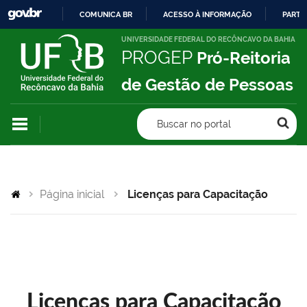
COMUNICA BR
ACESSO À INFORMAÇÃO
PARTI
IR
UNIVERSIDADE FEDERAL DO RECÔNCAVO DA BAHIA
PROGEP
Pró-Reitoria
PARA
O
de Gestão de Pessoas
CONTEÚDO
Buscar no portal
Página inicial
Licenças para Capacitação
Licenças para Capacitação