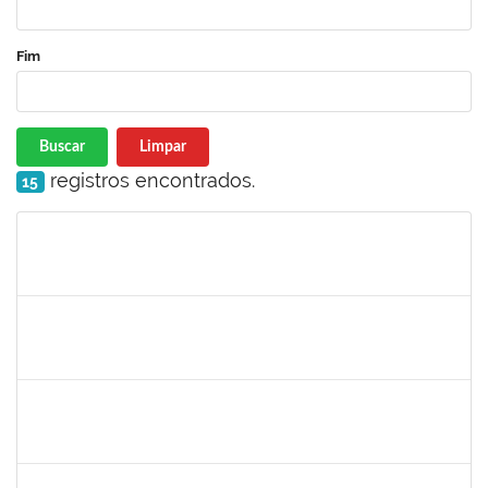
Fim
Buscar
Limpar
registros encontrados.
15
Matrícula
Nome
Cargo
Processo
Início
Fim
Status
1755638
Lorena Araújo Hirsch
Técnico
23007.0009956/2019-46
03/07/2019
01/08/2019
Concluído
1755349
Marylucia de Souza Ribeiro Sampaio
Técnico
23007.00011339/2019-50
03/07/2019
30/09/2019
Concluído