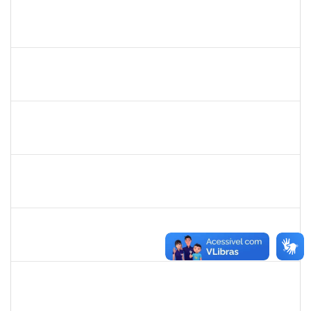
1760178
Ismael Jacob Dal Zot Jr.
Técnico
230070006376/2019-94
10/06/2019
07/09/2019
Concluído
1730964
Josemary da Guarda de Souza
Técnico
23007.00011940/2019-22
10/06/2019
09/09/2019
Concluído
1717823
Deisy Vital dos Santos
Docente
23007.00009635/2019-80
06/06/2019
02/09/2019
Concluído
1753038
Leone Ricardo de C. Santana
Técnico
23007004772/2019-43
03/06/2019
02/07/2019
Concluído
1645758
Lúcia Maria Aquino de Queiroz
Docente
23007.0007808/2019-36
03/06/2019
02/09/2019
Concluído
1716504
Amaranta Emilia Cesar dos Santos
Docente
23007.00031476/2018-39
01/06/2019
30/11/-0001
Concluído