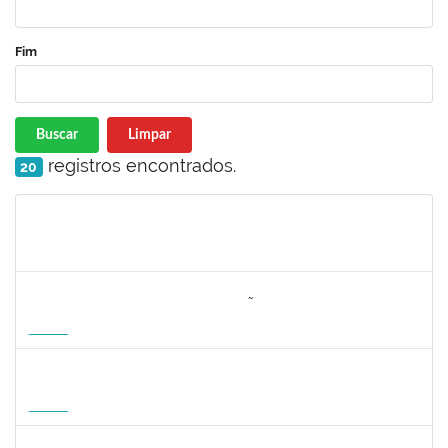
Fim
Buscar
Limpar
registros encontrados.
20
Matrícula
Nome
Cargo
Processo
Início
Fim
Status
3064953
EVANDRO DE OLIVEIRA MAGALHÃES FILHO
Docente
3007.00000880/2026-55
08/04/2027
06/07/2027
Futuro
1162621
WILLIAM OLIVEIRA SILVA SANTOS
Técnico
23007.00012085/2025-66
11/01/2027
05/02/2027
Futuro