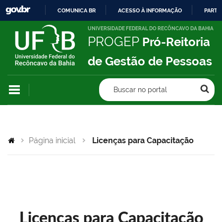
COMUNICA BR
ACESSO À INFORMAÇÃO
PARTI
IR
UNIVERSIDADE FEDERAL DO RECÔNCAVO DA BAHIA
PROGEP
Pró-Reitoria
PARA
O
de Gestão de Pessoas
CONTEÚDO
Buscar no portal
Página inicial
Licenças para Capacitação
Licenças para Capacitação