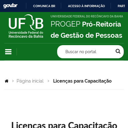
COMUNICA BR
ACESSO À INFORMAÇÃO
PARTI
IR
UNIVERSIDADE FEDERAL DO RECÔNCAVO DA BAHIA
PROGEP
Pró-Reitoria
PARA
O
de Gestão de Pessoas
CONTEÚDO
Buscar no portal
Página inicial
Licenças para Capacitação
Licenças para Capacitação