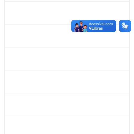
2323935
DELMA FERREIRA DE OLIVEIRA
Técnico
23007.00004705/2026-85
20/04/2026
04/05/2026
Concluído
1567617
DANIELA ABREU MATOS
Docente
23007.00000171/2026-89
01/04/2026
29/06/2026
Concluído
2183687
KLAYTON SANTANA PORTO
Docente
23007.00002345/2026-76
01/04/2026
29/06/2026
Concluído
1861104
GREICIANE DE SOUZA SANTOS
Técnico
23007.00002489/2026-68
23/03/2026
07/04/2026
Concluído
1147816
POLIANA DA SILVA LIMA ANDRADE
Docente
23007.00018669/2025-02
21/03/2026
18/06/2026
Concluído
1551614
NUNO GONCALVES PEREIRA
Docente
23007.00002975/2026-41
20/03/2026