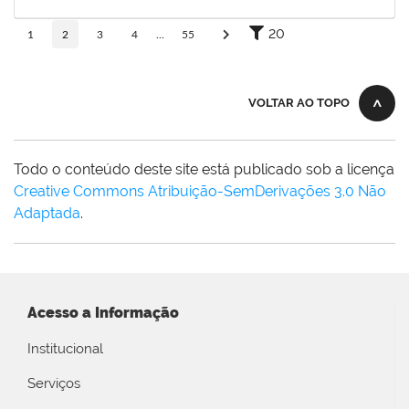
17/06/2026
Concluído
20
1
2
3
4
...
55
VOLTAR AO TOPO
Todo o conteúdo deste site está publicado sob a licença
Creative Commons Atribuição-SemDerivações 3.0 Não
Adaptada
.
Acesso a Informação
Institucional
Serviços