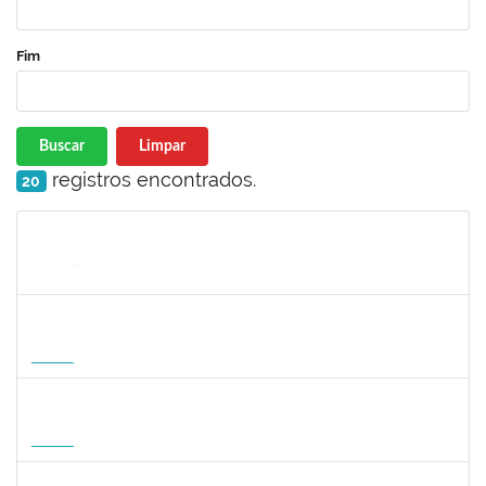
Fim
Buscar
Limpar
registros encontrados.
20
Matrícula
Nome
Cargo
Processo
Início
Fim
Status
1568651
DORIS FIRMINO RABELO
Docente
23007.00005239/2026-23
17/08/2026
14/11/2026
Futuro
1295826
PAULA HAYASI PINHO
Docente
23007.00008193/2026-96
15/08/2026
12/11/2026
Futuro