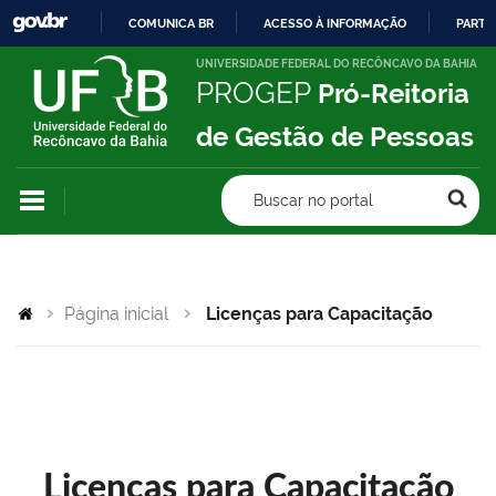
COMUNICA BR
ACESSO À INFORMAÇÃO
PARTI
IR
UNIVERSIDADE FEDERAL DO RECÔNCAVO DA BAHIA
PROGEP
Pró-Reitoria
PARA
O
de Gestão de Pessoas
CONTEÚDO
Buscar no portal
Página inicial
Licenças para Capacitação
Licenças para Capacitação