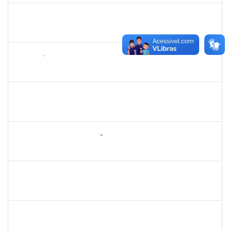
1919544
MARIA DAS GRAÇAS MASCARENHAS QUEIROZ
Técnico
23007.00000308/2025-79
10/11/2025
24/12/2025
Concluído
2265449
THIAGO ÍTALO ROCHA DE JESUS
Técnico
23007.00014094/2025-46
05/11/2025
19/11/2025
Concluído
1477484
CLAUDIO ANTONIO FARIA VARGAS
Técnico
23007.00008722/2025-75
03/11/2025
31/12/2025
Concluído
2260005
ESTEFANIA DA CONCEIÇÃO NEVES
Técnico
23007.00013074/2025-38
17/10/2025
15/11/2025
Concluído
1062443
REBECCA DA SILVA ANDRADE
Docente
23007.00009392/2025-27
16/10/2025
14/12/2025
Concluído
1551189
FABIOLA MARINHO COSTA
Docente
23007.00016328/2025-62
06/10/2025