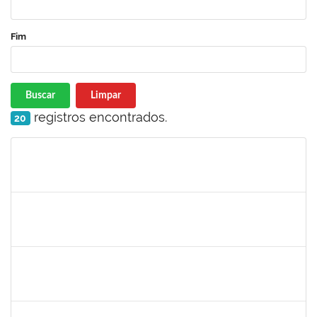
Fim
Buscar
Limpar
registros encontrados.
20
Matrícula
Nome
Cargo
Processo
Início
Fim
Status
3145225
PRISCILLA LEONNOR ALENCAR FERREIRA
Docente
23007.00023303/2025-14
17/02/2026
17/05/2026
Concluído
1327881
LUCIANO SERGIO HOCEVAR
Docente
23007.00023001/2025-20
15/02/2026
14/05/2026
Concluído