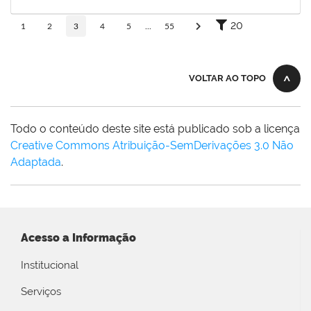
31/12/2025
Concluído
20
1
2
3
4
5
...
55
VOLTAR AO TOPO
Todo o conteúdo deste site está publicado sob a licença
Creative Commons Atribuição-SemDerivações 3.0 Não
Adaptada
.
Acesso a Informação
Institucional
Serviços