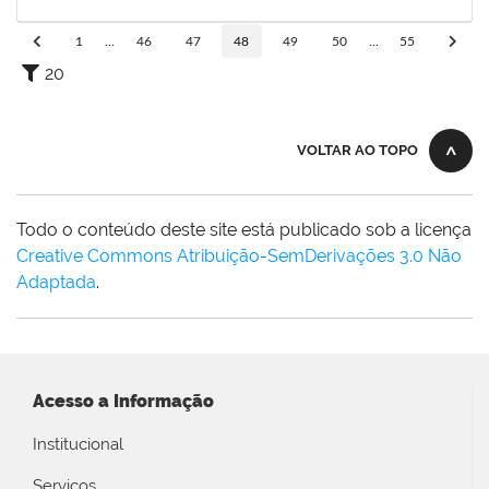
24/08/2019
Concluído
1
...
46
47
48
49
50
...
55
20
VOLTAR AO TOPO
Todo o conteúdo deste site está publicado sob a licença
Creative Commons Atribuição-SemDerivações 3.0 Não
Adaptada
.
Acesso a Informação
Institucional
Serviços