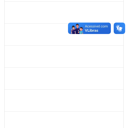
1850157
Daniela Araújo Macedo
Técnico
23007.00015811/2019-71
30/07/2019
28/08/2019
Concluído
1561837
Susana Couto Pimentel
Docente
23007.00013192/2019-71
29/07/2019
26/08/2019
Concluído
1289019
Rosa Cândida Cordeiro
Docente
23007.00011642/2019-17
29/07/2019
29/10/2019
Concluído
1561837
Susana Couto Pimentel
Docente
23007.000013192/019-71
29/07/2019
26/09/2019
Concluído
2734574
Bruno José Rodrigues Durães
Docente
23007.00011090/2019-80
27/07/2019
26/10/2019
Concluído
1424176
Andre Mario Mendes da Silva
Docente
23007.00013342/2019-95
26/07/2019