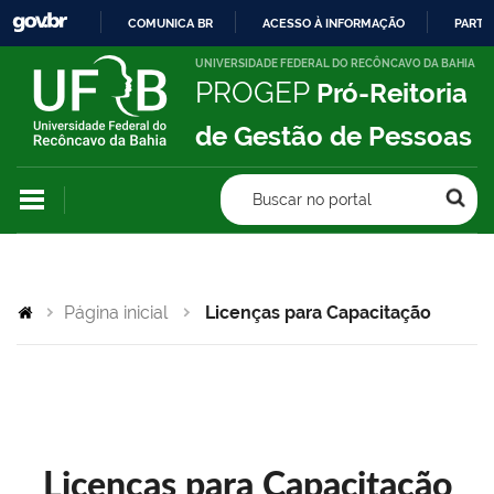
COMUNICA BR
ACESSO À INFORMAÇÃO
PARTI
IR
UNIVERSIDADE FEDERAL DO RECÔNCAVO DA BAHIA
PROGEP
Pró-Reitoria
PARA
O
de Gestão de Pessoas
CONTEÚDO
Buscar no portal
Página inicial
Licenças para Capacitação
Licenças para Capacitação