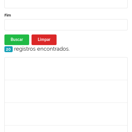
Fim
Buscar
Limpar
registros encontrados.
20
Matrícula
Nome
Cargo
Processo
Início
Fim
Status
1753005
Jadmilson da Cruz Dias
Técnico
23007.00001609/2019-84
05/08/2019
02/11/2019
Concluído
1557623
Valdemir Santana da Paz
Técnico
23007.00004443/2019-02
05/08/2019
04/11/2019
Concluído