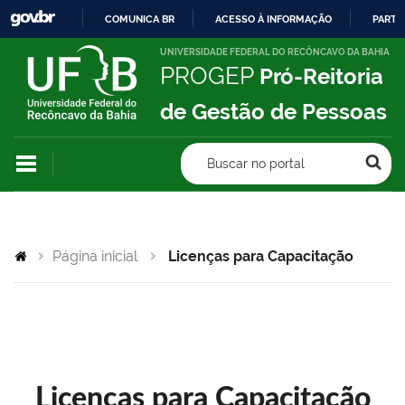
COMUNICA BR
ACESSO À INFORMAÇÃO
PARTI
IR
UNIVERSIDADE FEDERAL DO RECÔNCAVO DA BAHIA
PROGEP
Pró-Reitoria
PARA
O
de Gestão de Pessoas
CONTEÚDO
Buscar no portal
Página inicial
Licenças para Capacitação
Licenças para Capacitação