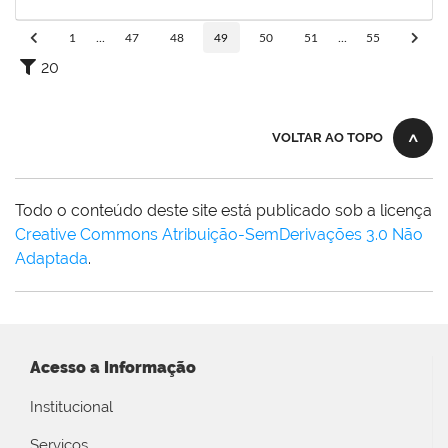
01/08/2019
Concluído
1
...
47
48
49
50
51
...
55
20
VOLTAR AO TOPO
Todo o conteúdo deste site está publicado sob a licença
Creative Commons Atribuição-SemDerivações 3.0 Não
Adaptada
.
Acesso a Informação
Institucional
Serviços