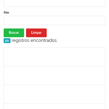
Fim
Buscar
Limpar
registros encontrados.
20
Matrícula
Nome
Cargo
Processo
Início
Fim
Status
1754512
Kátia Maria Cerqueira de Jesus Pereira
Técnico
23007.00005596/2019-08
22/07/2019
04/09/2019
Concluído
1661315
Nayara Andrade de Oliveira
Técnico
23007.0007982/2019-91
20/07/2019
17/10/2019
Concluído