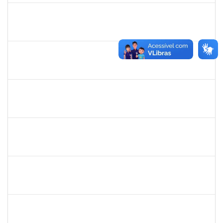
1856918
Tércio de Miranda Rogério de Souza
Técnico
23007.0011148/2019-66
08/07/2019
27/08/2019
Concluído
1761110
Thainan Souza dos Santos
Técnico
23007.00011349/2019-71
08/07/2019
05/09/2019
Concluído
1730935
Tiago Fernandes Athayde Novaes
Técnico
23007.00011235/2019-45
05/07/2019
04/09/2019
Concluído
1755638
Lorena Araújo Hirsch
Técnico
23007.0009956/2019-46
03/07/2019
01/08/2019
Concluído
1755349
Marylucia de Souza Ribeiro Sampaio
Técnico
23007.00011339/2019-50
03/07/2019
30/09/2019
Concluído
1871134
Lucilene Rocha Santos
Técnico
23007.00012741/2019-26
03/07/2019