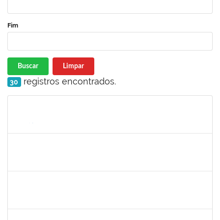
Fim
Buscar
Limpar
registros encontrados.
30
Matrícula
Nome
Cargo
Processo
Início
Fim
Status
1551189
FABIOLA MARINHO COSTA
Docente
23007.00016328/2025-62
06/10/2025
31/12/2025
Concluído
1717557
TATIANA POLLIANA PINTO DE LIMA
Docente
23007.00016726/2025-83
01/10/2025
29/12/2025
Concluído