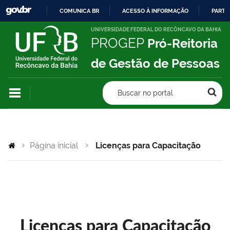
COMUNICA BR
ACESSO À INFORMAÇÃO
PARTI
IR
UNIVERSIDADE FEDERAL DO RECÔNCAVO DA BAHIA
PROGEP
Pró-Reitoria
PARA
O
de Gestão de Pessoas
CONTEÚDO
Buscar no portal
Página inicial
Licenças para Capacitação
Licenças para Capacitação