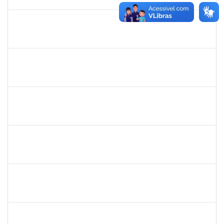
12/12/2025
Concluído
1198810
ISABEL CRISTINA FERREIRA DOS REIS
Docente
23007.00016330/2025-08
15/09/2025
12/12/2025
Concluído
2328936
JENILDA BASTOS ALMEIDA PINHEIRO
Técnico
23007.00007283/2025-31
24/11/2025
08/12/2025
Concluído
1224985
EMANUELE OLIVEIRA RIBEIRO RODRIGUES
Técnico
23007.00012444/2025-73
08/09/2025
07/12/2025
Concluído
1757479
SUZANA MOURA MAIA
Docente
23007.00013828/2025-50
08/09/2025
06/12/2025
Concluído
287121
AIDA CELESTE SILVEIRA MAIA
Técnico
23007.00016902/2025-84
20/11/2025
05/12/2025
Concluído
1381835
JULIO ELOISIO BRANDAO DA SILVA
Docente