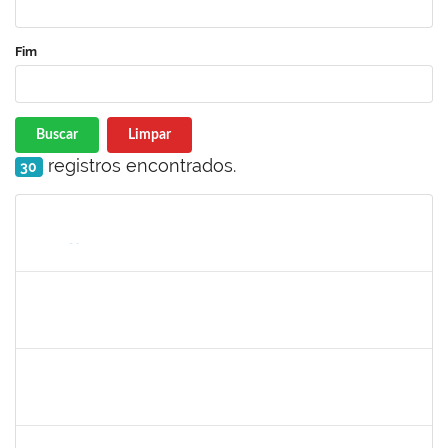
Fim
Buscar
Limpar
registros encontrados.
30
Matrícula
Nome
Cargo
Processo
Início
Fim
Status
1836556
DANIEL TEIXEIRA DE QUADROS
Técnico
23007.00002962/2025-07
11/08/2025
08/11/2025
Concluído
1496679
VALERIA MACEDO ALMEIDA CAMILO
Docente
23007.00013701/2025-84
10/08/2025
10/10/2025
Concluído