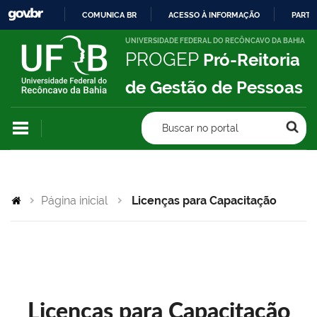
COMUNICA BR
ACESSO À INFORMAÇÃO
PARTI
IR
UNIVERSIDADE FEDERAL DO RECÔNCAVO DA BAHIA
PROGEP
Pró-Reitoria
PARA
O
de Gestão de Pessoas
CONTEÚDO
Buscar no portal
Página inicial
Licenças para Capacitação
Licenças para Capacitação