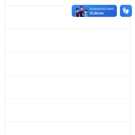
04/10/2025
Concluído
1837428
DANIELE CONCEICAO MARQUES
Técnico
23007.00005260/2025-41
04/07/2025
01/08/2025
Concluído
2257888
ARI MARQUES DE ARAUJO NETO
Técnico
23007.00006951/2025-71
03/07/2025
01/08/2025
Concluído
1729652
ANA CLARA BARREIROS DOS SANTOS
23007.00010043/2025-07
01/07/2025
28/08/2025
Concluído
1729652
ANA CLARA BARREIROS DOS SANTOS
Docente
23007.00011491/2025-02
01/07/2025
01/08/2025
Concluído
1539369
SERGIO ARMANDO DINIZ GUERRA FILHO
Docente
23007.00010015/2025-84
01/07/2025
28/09/2025
Concluído
1755222
FELIPE CASSIO REIS RAMOS
Técnico