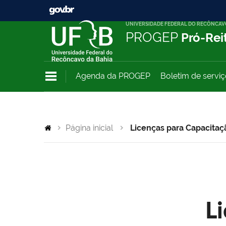
UNIVERSIDADE FEDERAL DO RECÔNCAV
PROGEP
Pró-Rei
Agenda da PROGEP
Boletim de servi
Página inicial
Licenças para Capacitaç
L