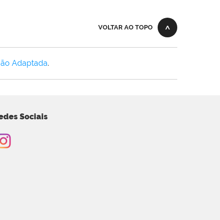
VOLTAR AO TOPO
Não Adaptada
.
edes Sociais