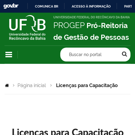
COMUNICA BR
ACESSO À INFORMAÇÃO
PARTI
IR
UNIVERSIDADE FEDERAL DO RECÔNCAVO DA BAHIA
PROGEP
Pró-Reitoria
PARA
O
de Gestão de Pessoas
CONTEÚDO
Buscar no portal
Página inicial
Licenças para Capacitação
Licenças para Capacitação