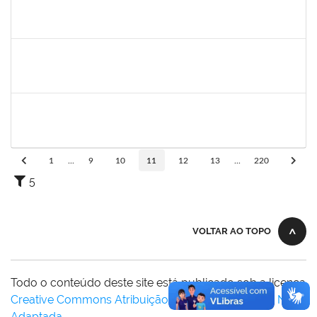
1861104
GREICIANE DE SOUZA SANTOS
Técnico
23007.00014744/2025-53
22/12/2025
21/01/2026
Concluído
1841026
DEYSE DE SOUZA GONCALVES
Técnico
23007.00005041/2025-37
15/12/2025
14/01/2026
Concluído
1838442
VITORIA CAROLINE DA SILVA PORTO
Técnico
23007.00003277/2025-38
08/12/2025
19/01/2026
Concluído
1
...
9
10
11
12
13
...
220
5
VOLTAR AO TOPO
Todo o conteúdo deste site está publicado sob a licença
Creative Commons Atribuição-SemDerivações 3.0 Não
Adaptada
.