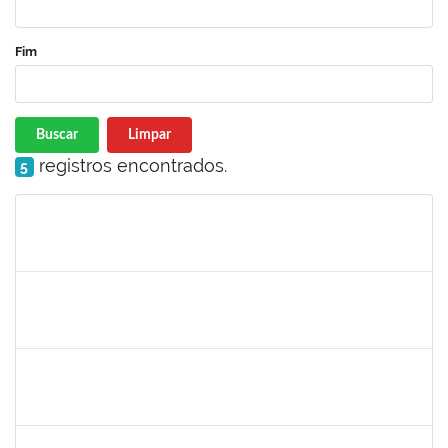
Fim
Buscar
Limpar
registros encontrados.
5
Matrícula
Nome
Cargo
Processo
Início
Fim
Status
3145225
PRISCILLA LEONNOR ALENCAR FERREIRA
Docente
23007.00023303/2025-14
17/02/2026
17/05/2026
Concluído
1327881
LUCIANO SERGIO HOCEVAR
Docente
23007.00023001/2025-20
15/02/2026
14/05/2026
Concluído