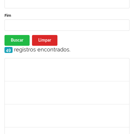
Fim
Buscar
Limpar
registros encontrados.
49
Matrícula
Nome
Cargo
Processo
Início
Fim
Status
1733433
Luana Souza Silveira
Técnico
23007.00000783/2019-76
07/03/2019
06/04/2019
Concluído
1759148
Edinoglede Nery dos Santos
Técnico
23007.032084/2018-16
06/03/2019
05/06/2019
Concluído