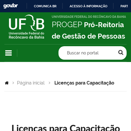
COMUNICA BR
ACESSO À INFORMAÇÃO
PARTI
IR
UNIVERSIDADE FEDERAL DO RECÔNCAVO DA BAHIA
PROGEP
Pró-Reitoria
PARA
O
de Gestão de Pessoas
CONTEÚDO
Buscar no portal
Página inicial
Licenças para Capacitação
Licenças para Capacitação