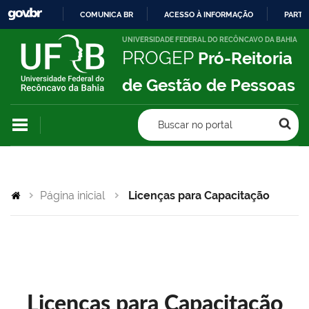
COMUNICA BR
ACESSO À INFORMAÇÃO
PARTI
IR
UNIVERSIDADE FEDERAL DO RECÔNCAVO DA BAHIA
PROGEP
Pró-Reitoria
PARA
O
de Gestão de Pessoas
CONTEÚDO
Buscar no portal
Página inicial
Licenças para Capacitação
Licenças para Capacitação