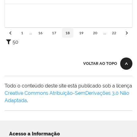
Concluído
2072268
Jânia Betânia alves da Silva
Docente
23007.00013023/2019-75
20/09/2019
19/12/2019
Concluído
1
...
16
17
18
19
20
...
22
50
VOLTAR AO TOPO
Todo o conteúdo deste site está publicado sob a licença
Creative Commons Atribuição-SemDerivações 3.0 Não
Adaptada
.
Acesso a Informação