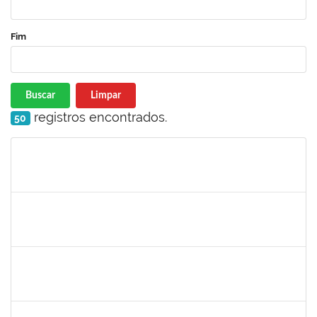
Fim
Buscar
Limpar
registros encontrados.
50
Matrícula
Nome
Cargo
Processo
Início
Fim
Status
1690372
Leandro Moura da Silva Bom Conselho
Técnico
23007.00017099/2019-21
06/01/2020
05/04/2020
Concluído
1984868
Edson Conceição Silva
Técnico
23007.00024122/2019-35
06/01/2020
04/02/2020
Concluído