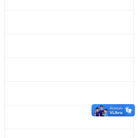
23007.00015326/2019-71
02/12/2019
01/03/2020
Concluído
1871195
Verônica Ribeiro Viana
Técnico
23007.00022113/2019-95
02/12/2019
31/12/2019
Concluído
1887545
Carolina Yamamoto Santos Martins
Docente
23007.00022218/2019-33
02/12/2019
01/02/2020
Concluído
1477484
Claudio Antonio Faria Vargas
Técnico
23007.00024322/2019-67
02/12/2019
31/12/2019
Concluído
1744760
Francis Valter Pepe Franca
Docente
23007.00017949/2019-60
01/12/2019
30/01/2020
Concluído
1343648
Patricia Figueiredo Marques
Docente
23007.00015584/2019-89
30/11/2019
29/02/2020
Concluído
1026881