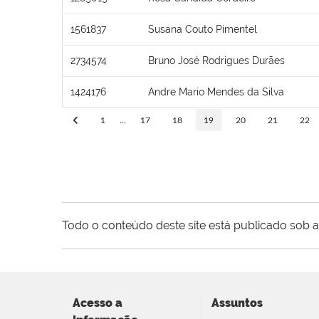
1561837
Susana Couto Pimentel
2734574
Bruno José Rodrigues Durães
1424176
Andre Mario Mendes da Silva
1
...
17
18
19
20
21
22
Todo o conteúdo deste site está publicado sob a
Acesso a
Assuntos