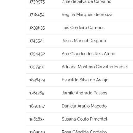
1730975
Zuleide Silva de Carvalho
1718454
Regina Marques de Souza
1839635
Tais Cordeiro Campos
1745521
Jesus Manuel Delgado
1754452
Ana Claudia dos Reis Atche
1757910
Adriana Monteiro Carvalho Hupsel
1838429
Evanildo Silva de Araújo
1761269
Jamile Andrade Passos
1850157
Daniela Araújo Macedo
1561837
Susana Couto Pimentel
1289019
Rosa Cândida Cordeiro