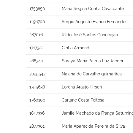
1753650
Maria Regina Cunha Cavalcante
1196700
Sergio Augusto Franco Fernandes
287016
Rildo José Santos Conceição
1717322
Cintia Armond
288340
Soraya Maria Palma Luz Jaeger
2025542
Naiana de Carvalho guimarães
1755638
Lorena Araújo Hirsch
1760100
Carlane Costa Feitosa
1847336
Jamile Machado da França Saturnin
2877301
Maria Aparecida Pereira da Silva