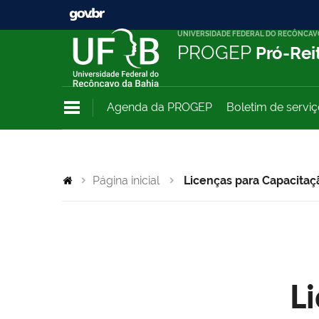
UNIVERSIDADE FEDERAL DO RECÔNCAV
PROGEP
Pró-Rei
Agenda da PROGEP
Boletim de servi
Página inicial
Licenças para Capacitaç
L