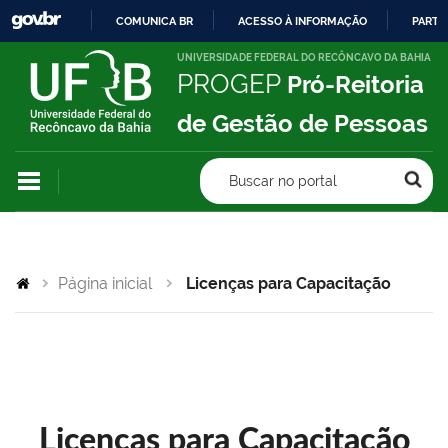
COMUNICA BR
ACESSO À INFORMAÇÃO
PARTI
IR
UNIVERSIDADE FEDERAL DO RECÔNCAVO DA BAHIA
PROGEP
Pró-Reitoria
PARA
O
de Gestão de Pessoas
CONTEÚDO
Buscar no portal
Página inicial
Licenças para Capacitação
Licenças para Capacitação