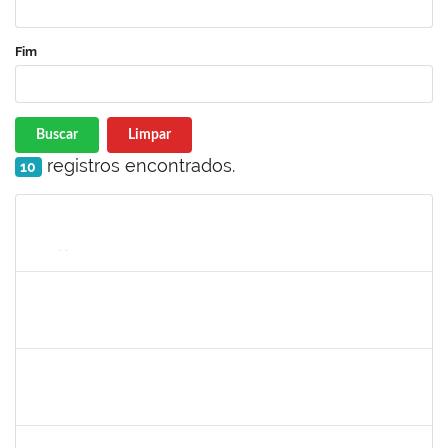
Fim
Buscar
Limpar
registros encontrados.
10
Matrícula
Nome
Cargo
Processo
Início
Fim
Status
1467312
Jacira Teixeira Castro
Docente
23007.00014404/2019-36
19/07/2019
17/08/2019
Concluído
1424176
Andre Mario Mendes da Silva
Docente
23007.00013342/2019-95
26/07/2019
24/08/2019
Concluído