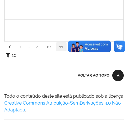
1730975
Zuleide Silva de Carvalho
Técnico
23007.00013995/2019-21
04/08/2019
02/09/2019
Concluído
1717823
Deisy Vital dos Santos
Docente
23007.00009635/2019-80
06/06/2019
02/09/2019
Concluído
1
...
9
10
11
12
13
...
110
10
VOLTAR AO TOPO
Todo o conteúdo deste site está publicado sob a licença
Creative Commons Atribuição-SemDerivações 3.0 Não
Adaptada
.