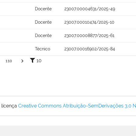
Docente
23007.00004631/2025-49
Docente
23007.00010474/2025-10
Docente
23007.00008877/2025-61
Técnico
23007.00016902/2025-84
10
110
 licença
Creative Commons Atribuição-SemDerivações 3.0 