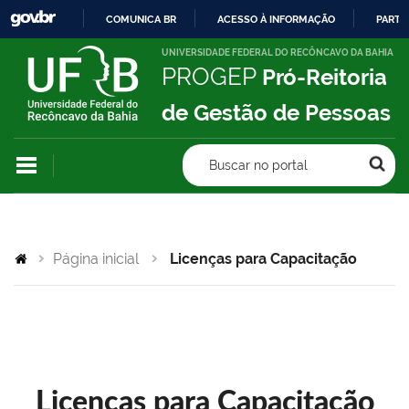
COMUNICA BR
ACESSO À INFORMAÇÃO
PARTI
IR
UNIVERSIDADE FEDERAL DO RECÔNCAVO DA BAHIA
PROGEP
Pró-Reitoria
PARA
O
de Gestão de Pessoas
CONTEÚDO
Buscar no portal
Página inicial
Licenças para Capacitação
Licenças para Capacitação