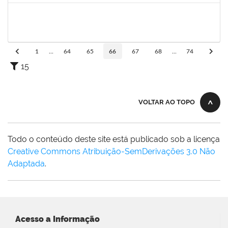
1333744
JOSE RAIMUNDO DE JESUS SANTOS
Docente
23007.00008515/2025-38
01/08/2025
29/10/2025
Concluído
1
...
64
65
66
67
68
...
74
15
VOLTAR AO TOPO
Todo o conteúdo deste site está publicado sob a licença
Creative Commons Atribuição-SemDerivações 3.0 Não
Adaptada
.
Acesso a Informação