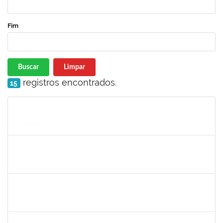
Fim
Buscar
Limpar
registros encontrados.
15
Matrícula
Nome
Cargo
Processo
Início
Fim
Status
2257968
TAIANE OLIVEIRA MENEZES LEITE
Técnico
23007.00011055/2025-37
01/09/2025
30/09/2025
Concluído
1861104
GREICIANE DE SOUZA SANTOS
Técnico
23007.00014744/2025-53
01/09/2025
30/09/2025
Concluído