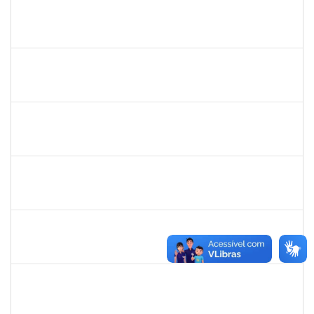
2140774
ANNE MAGALI LIMA NEIVA
Técnico
23007.00019389/2025-59
29/09/2025
13/10/2025
Concluído
2261057
EVANDRO SILVA DE FREITAS
Técnico
23007.00013076/2025-81
14/07/2025
13/10/2025
Concluído
1755265
KARINA DE SOUZA SILVA
Técnico
23007.00018863/2025-02
29/09/2025
17/10/2025
Concluído
3066904
LARISSE DE FREITAS SILVA
Docente
23007.00011979/2025-18
24/07/2025
21/10/2025
Concluído
1258666
RITTA MARIA MORAIS CORREIA MOTA
Técnico
23007.00017292/2025-30
01/10/2025
24/10/2025
Concluído
2281978
MANUELLE CARVALHO CARDOZO
Técnico
23007.00011167/2025-20
25/08/2025
24/10/2025
Concluído