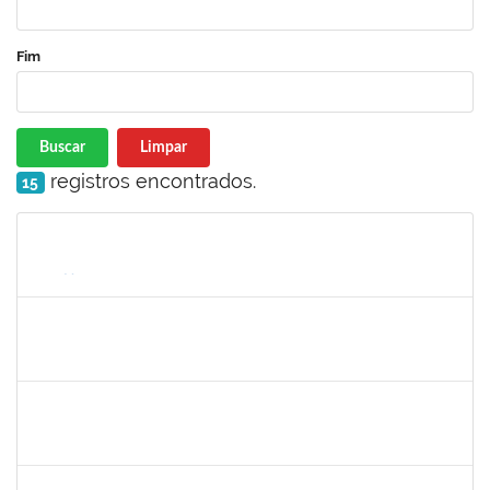
Fim
Buscar
Limpar
registros encontrados.
15
Matrícula
Nome
Cargo
Processo
Início
Fim
Status
RAFAEL BASTOS DAMASCENA
Técnico
23007.00019903/2025-52
01/10/2025
30/10/2025
Concluído
1152634
LUCIANO BORGES FREIRE
Técnico
23007.00020714/2025-77
01/10/2025
30/10/2025
Concluído