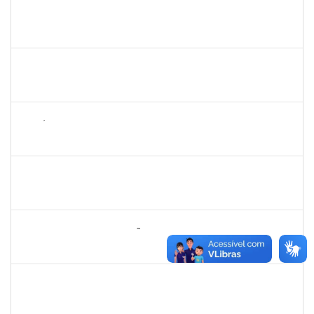
1190254
CAMILA MAIA NOGUEIRA
Técnico
23007.00019162/2025-77
06/10/2025
04/11/2025
Concluído
2257623
SILVANIA CONCEICAO SILVA
Técnico
23007.00004824/2025-76
06/10/2025
04/11/2025
Concluído
1143381
FABRÍCIO MENDES MIRANDA
Técnico
23007.00010774/2025-58
07/08/2025
04/11/2025
Concluído
1836556
DANIEL TEIXEIRA DE QUADROS
Técnico
23007.00002962/2025-07
11/08/2025
08/11/2025
Concluído
2260005
ESTEFANIA DA CONCEIÇÃO NEVES
Técnico
23007.00013074/2025-38
17/10/2025
15/11/2025
Concluído
1451453
ANGELITA MARIA BOGADO
Docente
23007.00006022/2025-31
18/08/2025
15/11/2025
Concluído