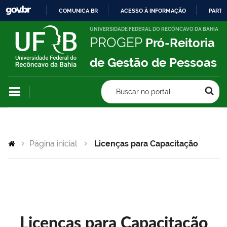
COMUNICA BR
ACESSO À INFORMAÇÃO
PARTI
IR
UNIVERSIDADE FEDERAL DO RECÔNCAVO DA BAHIA
PROGEP
Pró-Reitoria
PARA
O
de Gestão de Pessoas
CONTEÚDO
Buscar no portal
Página inicial
Licenças para Capacitação
Licenças para Capacitação