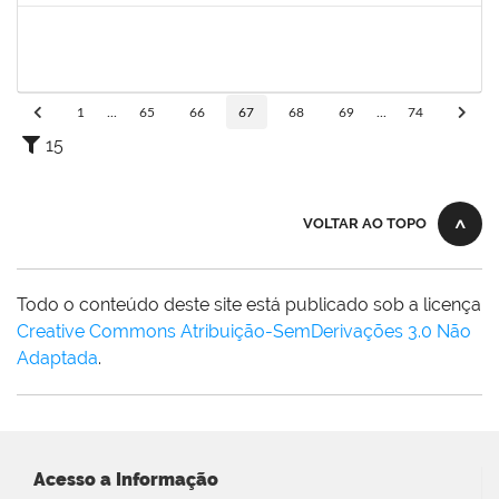
1355180
ANTONIO CARLOS DE ALMEIDA PORTELA
Docente
23007.00013042/2025-29
18/08/2025
15/11/2025
Concluído
1
...
65
66
67
68
69
...
74
15
VOLTAR AO TOPO
Todo o conteúdo deste site está publicado sob a licença
Creative Commons Atribuição-SemDerivações 3.0 Não
Adaptada
.
Acesso a Informação