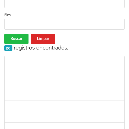
Fim
Buscar
Limpar
registros encontrados.
20
Matrícula
Nome
Cargo
Processo
Início
Fim
Status
1467312
Jacira Teixeira Castro
Docente
23007.00014404/2019-36
19/07/2019
17/08/2019
Concluído
1424176
Andre Mario Mendes da Silva
Docente
23007.00013342/2019-95
26/07/2019
24/08/2019
Concluído