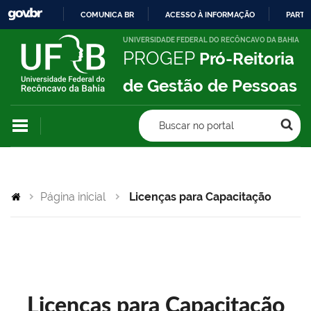
COMUNICA BR
ACESSO À INFORMAÇÃO
PARTI
IR
UNIVERSIDADE FEDERAL DO RECÔNCAVO DA BAHIA
PROGEP
Pró-Reitoria
PARA
O
de Gestão de Pessoas
CONTEÚDO
Buscar no portal
Página inicial
Licenças para Capacitação
Licenças para Capacitação