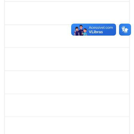
1760178
Ismael Jacob Dal Zot Jr.
Técnico
230070006376/2019-94
10/06/2019
07/09/2019
Concluído
1730964
Josemary da Guarda de Souza
Técnico
23007.00011940/2019-22
10/06/2019
09/09/2019
Concluído
279567
Benedita Conceição dos Santos
Técnico
23007.00011321/2019-51
17/06/2019
14/09/2019
Concluído
1760580
Cristiane Nunes
Técnico
23007.00015943/2019-96
19/07/2019
16/09/2019
Concluído
1635765
Urbanir Santana Rodrigues
Docente
23007.00014188/2019-48
18/07/2019
16/09/2019
Concluído
2031847
Danilo Andrade de Matos
Técnico
23007.00017358/2019-12
19/08/2019