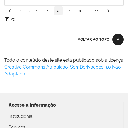
18/09/2019
Concluído
1
...
4
5
6
7
8
...
55
20
VOLTAR AO TOPO
Todo o conteúdo deste site está publicado sob a licença
Creative Commons Atribuição-SemDerivações 3.0 Não
Adaptada
.
Acesso a Informação
Institucional
Serviços