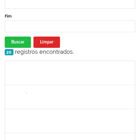
Fim
Buscar
Limpar
registros encontrados.
20
Matrícula
Nome
Cargo
Processo
Início
Fim
Status
2265449
THIAGO ÍTALO ROCHA DE JESUS
Técnico
23007.00014094/2025-46
05/11/2025
19/11/2025
Concluído
1673939
DIOGO VALENCA DE AZEVEDO COSTA
Docente
23007.00002438/2025-90
25/08/2025
22/11/2025
Concluído