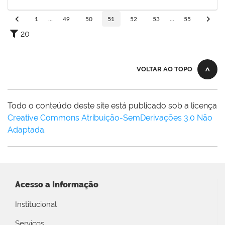
19/12/2025
Concluído
1
...
49
50
51
52
53
...
55
20
VOLTAR AO TOPO
Todo o conteúdo deste site está publicado sob a licença
Creative Commons Atribuição-SemDerivações 3.0 Não
Adaptada
.
Acesso a Informação
Institucional
Serviços