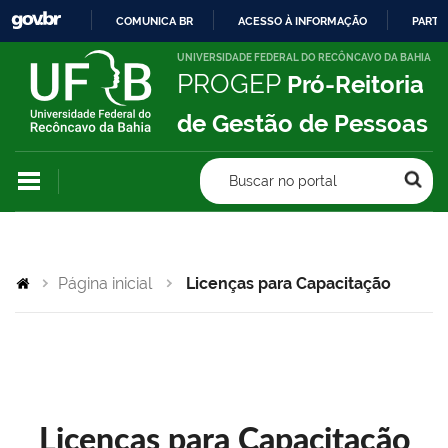
COMUNICA BR
ACESSO À INFORMAÇÃO
PARTI
IR
UNIVERSIDADE FEDERAL DO RECÔNCAVO DA BAHIA
PROGEP
Pró-Reitoria
PARA
O
de Gestão de Pessoas
CONTEÚDO
Buscar no portal
Página inicial
Licenças para Capacitação
Licenças para Capacitação