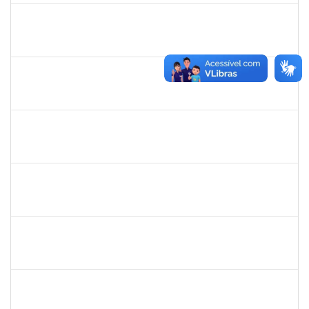
1198810
ISABEL CRISTINA FERREIRA DOS REIS
Docente
23007.00016330/2025-08
15/09/2025
12/12/2025
Concluído
1931551
ISIS JULIANA FIGUEIREDO DE BARROS
Docente
23007.00012270/2025-18
15/09/2025
13/12/2025
Concluído
2316717
LUIS HENRIQUE BARBOSA LEAL MARANHAO
Docente
23007.00010970/2025-04
15/09/2025
13/12/2025
Concluído
1062443
REBECCA DA SILVA ANDRADE
Docente
23007.00009392/2025-27
16/10/2025
14/12/2025
Concluído
2257947
MARIA FERNANDA ARCANJO DE ALMEIDA
Técnico
23007.00011722/2025-70
16/09/2025
14/12/2025
Concluído
1847366
ANGELA CRISTINA DE OLIVEIRA LIMA
Técnico
23007.00005268/2025-19
25/11/2025