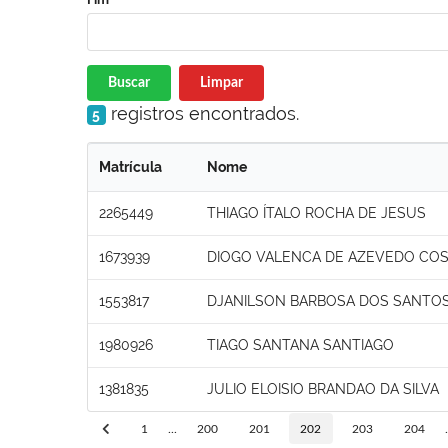
Buscar
Limpar
registros encontrados.
5
Matrícula
Nome
2265449
THIAGO ÍTALO ROCHA DE JESUS
1673939
DIOGO VALENCA DE AZEVEDO CO
1553817
DJANILSON BARBOSA DOS SANTO
1980926
TIAGO SANTANA SANTIAGO
1381835
JULIO ELOISIO BRANDAO DA SILVA
1
...
200
201
202
203
204
.