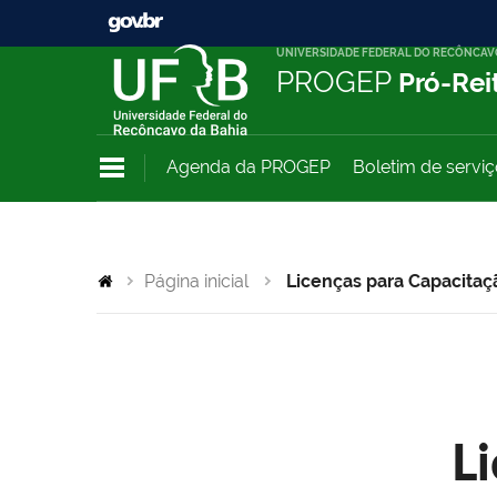
UNIVERSIDADE FEDERAL DO RECÔNCAV
PROGEP
Pró-Rei
Agenda da PROGEP
Boletim de servi
Página inicial
Licenças para Capacitaç
L