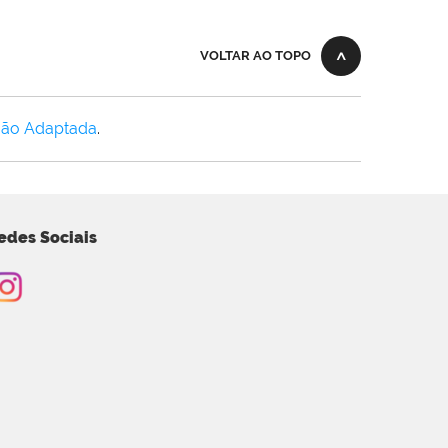
VOLTAR AO TOPO
Não Adaptada
.
edes Sociais