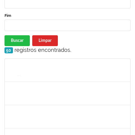
Fim
Buscar
Limpar
registros encontrados.
50
Matrícula
Nome
Cargo
Processo
Início
Fim
Status
1467312
Jacira Teixeira Castro
Docente
23007.00014404/2019-36
19/07/2019
17/08/2019
Concluído
1424176
Andre Mario Mendes da Silva
Docente
23007.00013342/2019-95
26/07/2019
24/08/2019
Concluído