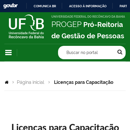
COMUNICA BR
ACESSO À INFORMAÇÃO
PARTI
IR
UNIVERSIDADE FEDERAL DO RECÔNCAVO DA BAHIA
PROGEP
Pró-Reitoria
PARA
O
de Gestão de Pessoas
CONTEÚDO
Buscar no portal
Página inicial
Licenças para Capacitação
Licenças para Capacitação