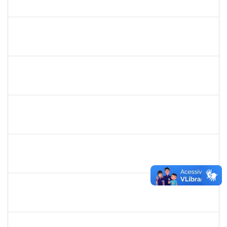
23007.0009956/2019-46
02/09/2019
01/10/2019
Concluído
1760100
Carlane Costa Feitosa
Técnico
23007.00005477/2019-20
02/09/2019
01/10/2019
Concluído
1751386
Daniel Fadigas Moreno
Técnico
23007.00010638/2019-62
05/08/2019
03/10/2019
Concluído
1761266
Joel Carlos Coutinho da Silva Filho
Técnico
23007.00002833/2019-16
06/08/2019
04/10/2019
Concluído
1557753
Mariana Andrea da Silva Casali Simões
Técnico
23007.00003876/2019-82
08/07/2019
05/10/2019
Concluído
1760198
Adriana Santos Ribeiro
Técnico
23007.0002506/2019-18
08/07/2019
05/10/2019
Concluído
1717913