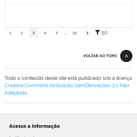
Concluído
1753005
Jadmilson da Cruz Dias
Técnico
23007.00001609/2019-84
05/08/2019
02/11/2019
Concluído
50
1
2
3
4
5
...
22
VOLTAR AO TOPO
Todo o conteúdo deste site está publicado sob a licença
Creative Commons Atribuição-SemDerivações 3.0 Não
Adaptada
.
Acesso a Informação