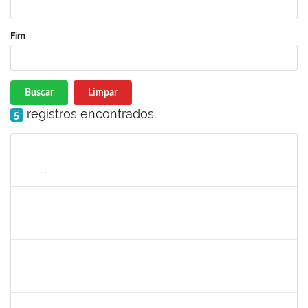
Fim
Buscar
Limpar
registros encontrados.
5
Matrícula
Nome
Cargo
Processo
Início
Fim
Status
1719181
Rosa Alencar Santana de Almeida
Docente
23007.00012036/2025-31
02/09/2025
30/11/2025
Concluído
1835542
TARCISIO FERNANDES CORDEIRO
Docente
23007.00004631/2025-49
02/09/2025
30/11/2025
Concluído