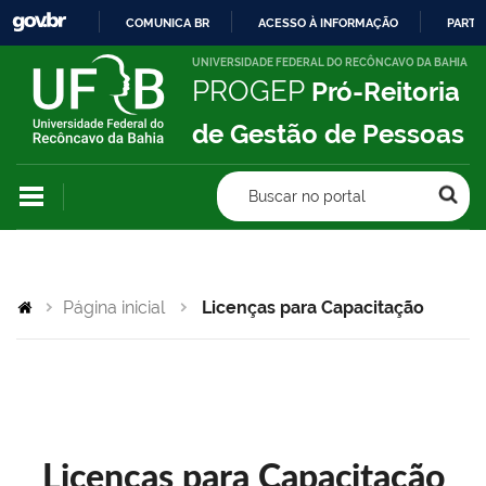
COMUNICA BR
ACESSO À INFORMAÇÃO
PARTI
IR
UNIVERSIDADE FEDERAL DO RECÔNCAVO DA BAHIA
PROGEP
Pró-Reitoria
PARA
O
de Gestão de Pessoas
CONTEÚDO
Buscar no portal
Página inicial
Licenças para Capacitação
Licenças para Capacitação