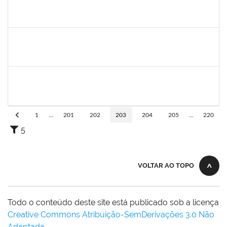
1645758
LUCIA MARIA AQUINO DE QUEIROZ
Docente
23007.00010474/2025-10
02/09/2025
30/11/2025
Concluído
1381835
JULIO ELOISIO BRANDAO DA SILVA
Docente
23007.00008877/2025-61
02/09/2025
30/11/2025
Concluído
287121
AIDA CELESTE SILVEIRA MAIA
Técnico
23007.00016902/2025-84
20/11/2025
05/12/2025
Concluído
1
...
201
202
203
204
205
...
220
5
VOLTAR AO TOPO
Todo o conteúdo deste site está publicado sob a licença
Creative Commons Atribuição-SemDerivações 3.0 Não
Adaptada
.