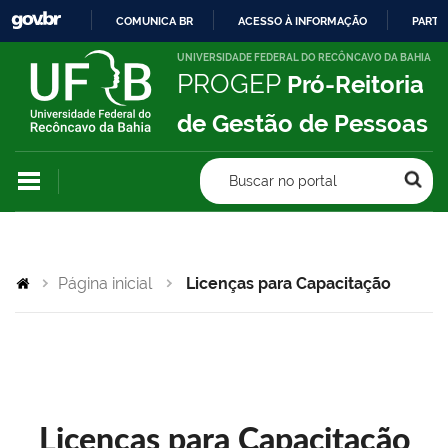
COMUNICA BR
ACESSO À INFORMAÇÃO
PARTI
IR
UNIVERSIDADE FEDERAL DO RECÔNCAVO DA BAHIA
PROGEP
Pró-Reitoria
PARA
O
de Gestão de Pessoas
CONTEÚDO
Buscar no portal
Página inicial
Licenças para Capacitação
Licenças para Capacitação