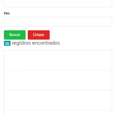
Fim
Buscar
Limpar
registros encontrados.
15
Matrícula
Nome
Cargo
Processo
Início
Fim
Status
1551189
FABIOLA MARINHO COSTA
Docente
23007.00016328/2025-62
06/10/2025
31/12/2025
Concluído
2420879
TIAGO ANSELMO PEREIRA MACIEL
Técnico
23007.00019893/2025-31
06/10/2025
03/01/2026
Concluído