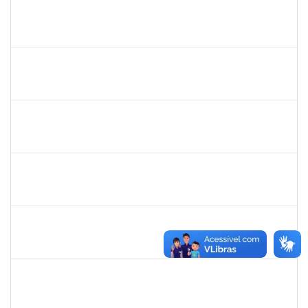
1162621
WILLIAM OLIVEIRA SILVA SANTOS
Técnico
23007.00012085/2025-66
18/02/2026
27/03/2026
Concluído
1861104
GREICIANE DE SOUZA SANTOS
Técnico
23007.00002489/2026-68
23/03/2026
07/04/2026
Concluído
2323935
DELMA FERREIRA DE OLIVEIRA
Técnico
23007.00004705/2026-85
20/04/2026
04/05/2026
Concluído
1327881
LUCIANO SERGIO HOCEVAR
Docente
23007.00023001/2025-20
15/02/2026
14/05/2026
Concluído
3145225
PRISCILLA LEONNOR ALENCAR FERREIRA
Docente
23007.00023303/2025-14
17/02/2026
17/05/2026
Concluído
1651179
JUCILEIDE FERREIRA DO NASCIMENTO
Docente
23007.00000386/2026-07
24/02/2026
23/05/2026
Concluído