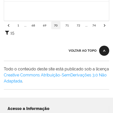
1446308
DANILO MARQUES SCALDAFERRI
Docente
23007.00026682/2025-58
01/03/2026
29/05/2026
Concluído
1
...
68
69
70
71
72
...
74
15
VOLTAR AO TOPO
Todo o conteúdo deste site está publicado sob a licença
Creative Commons Atribuição-SemDerivações 3.0 Não
Adaptada
.
Acesso a Informação