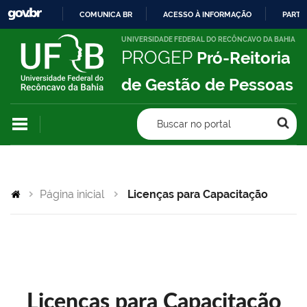
COMUNICA BR
ACESSO À INFORMAÇÃO
PARTI
IR
UNIVERSIDADE FEDERAL DO RECÔNCAVO DA BAHIA
PROGEP
Pró-Reitoria
PARA
O
de Gestão de Pessoas
CONTEÚDO
Buscar no portal
Página inicial
Licenças para Capacitação
Licenças para Capacitação