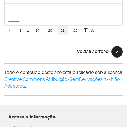
Futuro
1757841
DEBORA ALVES FEITOSA
Docente
23007.00008581/2026-96
10/09/2026
08/12/2026
Futuro
50
1
...
19
20
21
22
VOLTAR AO TOPO
Todo o conteúdo deste site está publicado sob a licença
Creative Commons Atribuição-SemDerivações 3.0 Não
Adaptada
.
Acesso a Informação