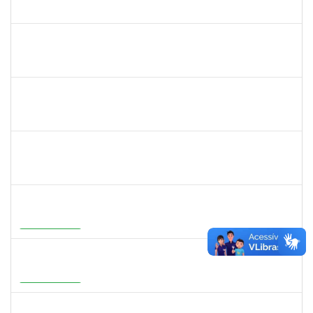
23007.00007111/2026-16
08/06/2026
22/06/2026
Concluído
1567617
DANIELA ABREU MATOS
Docente
23007.00000171/2026-89
01/04/2026
29/06/2026
Concluído
2183687
KLAYTON SANTANA PORTO
Docente
23007.00002345/2026-76
01/04/2026
29/06/2026
Concluído
2387155
MICHELLE DE SANTANA XAVIER RAMOS
Docente
23007.00028959/2025-77
04/05/2026
01/07/2026
Concluído
2316943
MARIANGELA COSTA VIEIRA
23007.00001878/2026-75
20/05/2026
19/08/2026
Em Andamento
1273255
CAROLINE COSTA BOURBON
Docente
23007.00004668/2026-17
22/05/2026
20/08/2026
Em Andamento
1647396