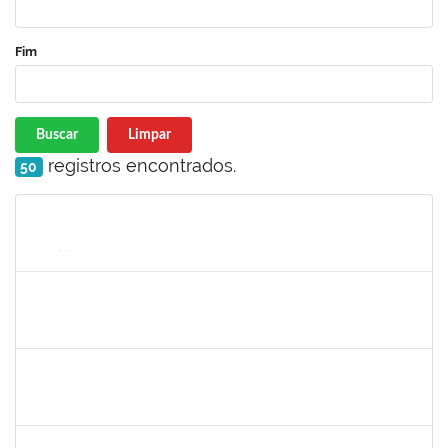
Fim
Buscar
Limpar
registros encontrados.
50
Matrícula
Nome
Cargo
Processo
Início
Fim
Status
1551189
FABIOLA MARINHO COSTA
Docente
23007.00016328/2025-62
06/10/2025
31/12/2025
Concluído
2420879
TIAGO ANSELMO PEREIRA MACIEL
Técnico
23007.00019893/2025-31
06/10/2025
03/01/2026
Concluído