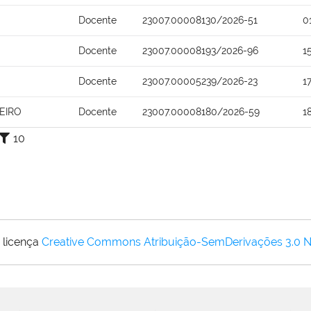
Docente
23007.00008130/2026-51
0
Docente
23007.00008193/2026-96
1
Docente
23007.00005239/2026-23
1
EIRO
Docente
23007.00008180/2026-59
1
10
 licença
Creative Commons Atribuição-SemDerivações 3.0 