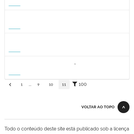
23007.00010715/2026-96
01/10/2026
29/12/2026
Futuro
1359156
CLAUDIA FEIO DA MAIA LIMA
Docente
23007.00010464/2026-83
26/10/2026
23/01/2027
Futuro
1162621
WILLIAM OLIVEIRA SILVA SANTOS
Técnico
23007.00012085/2025-66
11/01/2027
05/02/2027
Futuro
3064953
EVANDRO DE OLIVEIRA MAGALHÃES FILHO
Docente
3007.00000880/2026-55
08/04/2027
06/07/2027
Futuro
100
1
...
9
10
11
VOLTAR AO TOPO
Todo o conteúdo deste site está publicado sob a licença