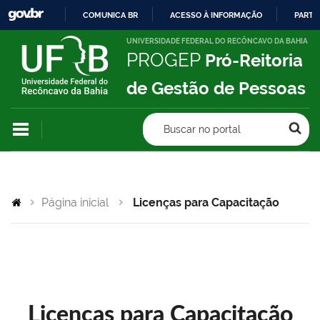
COMUNICA BR
ACESSO À INFORMAÇÃO
PARTI
IR
UNIVERSIDADE FEDERAL DO RECÔNCAVO DA BAHIA
PROGEP
Pró-Reitoria
PARA
O
de Gestão de Pessoas
CONTEÚDO
Buscar no portal
Página inicial
Licenças para Capacitação
Licenças para Capacitação