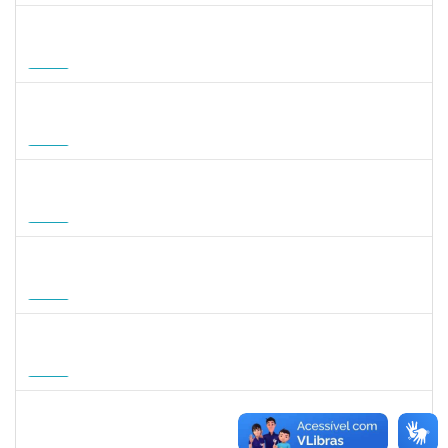
1215877
CLAUDIO MANOEL DUARTE DE SOUZA
Docente
23007.00007605/2026-64
21/08/2026
18/11/2026
Futuro
1047287
ANDREA ALICE RODRIGUES SILVA
Técnico
23007.00008924/2026-50
01/09/2026
29/11/2026
Futuro
1059750
FLAVIO AMERICO TONNETTI
Docente
23007.00009747/2026-42
01/09/2026
29/11/2026
Futuro
1127040
SILVANA CARVALHO DA FONSECA
Docente
23007.00006725/2026-59
02/09/2026
30/11/2026
Futuro
1031572
TALITA ROCHA DE AQUINO
Docente
23007.00012869/2026-41
01/09/2026
30/11/2026
Futuro
1757841
DEBORA ALVES FEITOSA
Docente
23007.00008581/2026-96
10/09/2026