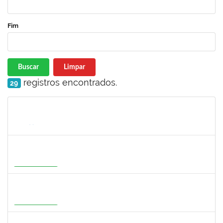
Fim
Buscar
Limpar
registros encontrados.
29
Matrícula
Nome
Cargo
Processo
Início
Fim
Status
1273255
CAROLINE COSTA BOURBON
Docente
23007.00004668/2026-17
22/05/2026
20/08/2026
Em Andamento
1647396
ADRIANA REGINA BAGALDO
Docente
23007.00006364/2026-09
08/06/2026
05/09/2026
Em Andamento