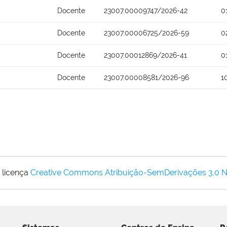
Docente
23007.00009747/2026-42
0
Docente
23007.00006725/2026-59
0
Docente
23007.00012869/2026-41
0
Docente
23007.00008581/2026-96
1
 licença
Creative Commons Atribuição-SemDerivações 3.0 