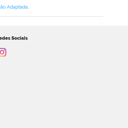
Não Adaptada
.
edes Sociais