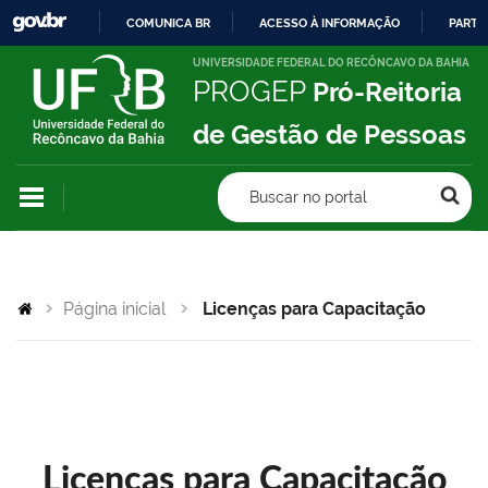
COMUNICA BR
ACESSO À INFORMAÇÃO
PARTI
IR
UNIVERSIDADE FEDERAL DO RECÔNCAVO DA BAHIA
PROGEP
Pró-Reitoria
PARA
O
de Gestão de Pessoas
CONTEÚDO
Buscar no portal
Página inicial
Licenças para Capacitação
Licenças para Capacitação