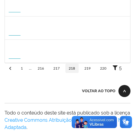
1127040
SILVANA CARVALHO DA FONSECA
Docente
23007.00006725/2026-59
02/09/2026
30/11/2026
Futuro
1031572
TALITA ROCHA DE AQUINO
Docente
23007.00012869/2026-41
01/09/2026
30/11/2026
Futuro
1757841
DEBORA ALVES FEITOSA
Docente
23007.00008581/2026-96
10/09/2026
08/12/2026
Futuro
5
1
...
216
217
218
219
220
VOLTAR AO TOPO
Todo o conteúdo deste site está publicado sob a licença
Creative Commons Atribuição-SemDerivações 3.0 Não
Adaptada
.