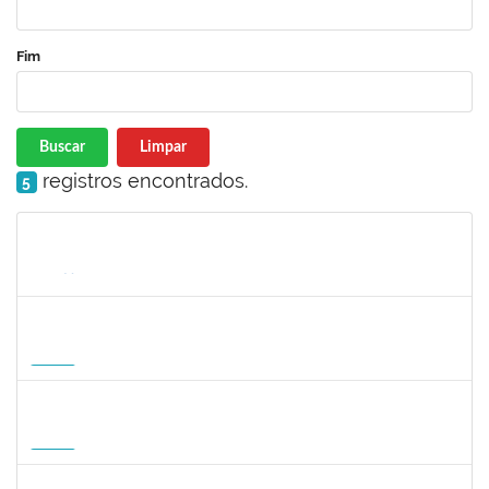
Fim
Buscar
Limpar
registros encontrados.
5
Matrícula
Nome
Cargo
Processo
Início
Fim
Status
1047287
ANDREA ALICE RODRIGUES SILVA
Técnico
23007.00008924/2026-50
01/09/2026
29/11/2026
Futuro
1059750
FLAVIO AMERICO TONNETTI
Docente
23007.00009747/2026-42
01/09/2026
29/11/2026
Futuro