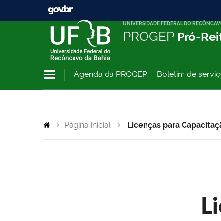
UNIVERSIDADE FEDERAL DO RECÔNCAV
PROGEP
Pró-Rei
Agenda da PROGEP
Boletim de servi
Página inicial
Licenças para Capacitaç
L