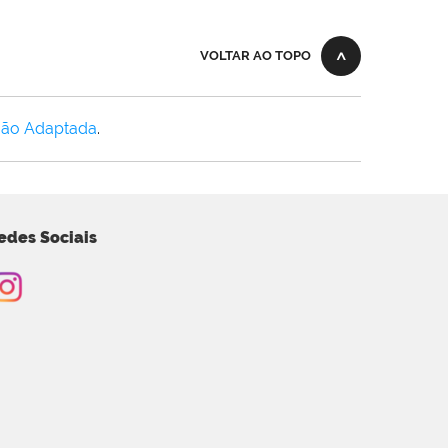
VOLTAR AO TOPO
Não Adaptada
.
edes Sociais