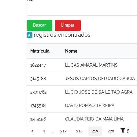
Buscar
Limpar
registros encontrados.
5
Matrícula
Nome
1822447
LUCAS AMARAL MARTINS
3145188
JESUS CARLOS DELGADO GARCIA
2309762
LUCIO JOSE DE SA LEITAO AGRA
1745518
DAVID ROMAO TEIXEIRA
1359156
CLAUDIA FEIO DA MAIA LIMA
5
1
...
217
218
219
220