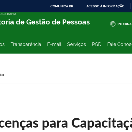
COMUNICA BR
ACESSO À INFORMAÇÃO
O DA BAHIA
IR
toria de Gestão de Pessoas
PARA
INTERNA
O
CONTEÚDO
ços
Transparência
E-mail
Serviços
PGD
Fale Cono
ão
icenças para Capacitaç