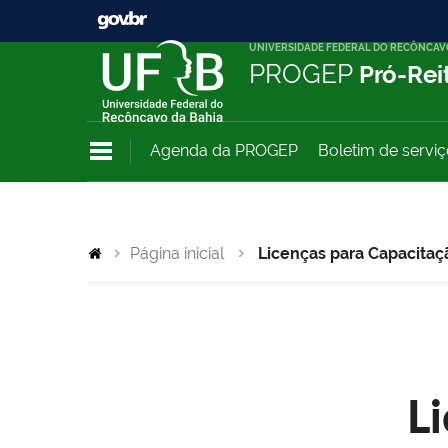
UNIVERSIDADE FEDERAL DO RECÔNCAV
PROGEP
Pró-Rei
Agenda da PROGEP
Boletim de servi
Página inicial
Licenças para Capacitaç
L